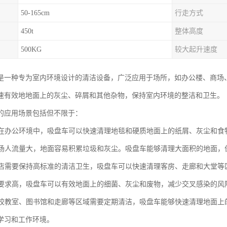
50-165cm
行走方式
450t
整体高度
500KG
较大起升速度
是一种专为室内环境设计的清洁设备，广泛应用于场所，如办公楼、商场
速有效地地面上的灰尘、碎屑和其他杂物，保持室内环境的整洁和卫生。
的应用场景包括但不限于：
楼：在办公环境中，吸盘车可以快速清理地毯和硬质地面上的纸屑、灰尘和
：商场人流量大，地面容易积累垃圾和灰尘。吸盘车能够清理大面积的地面
：酒店需要保持高标准的清洁卫生，吸盘车可以快速清理客房、走廊和大堂
卫生要求高，吸盘车可以有效地面上的细菌、灰尘和废物，减少交叉感染的
：学校教室、图书馆和走廊等区域需要定期清洁，吸盘车能够快速清理地面
学习和工作环境。