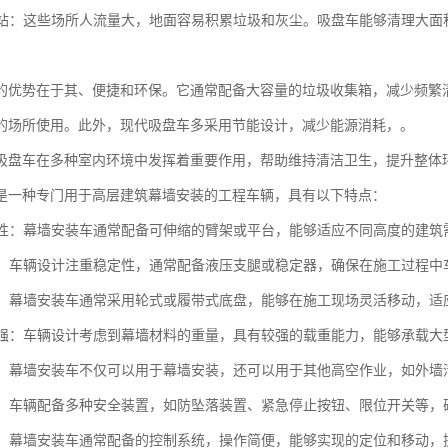
和车站：这些场所人流量大，地面容易积累垃圾和灰尘。吸盘车能够清理大
的优势在于其、便捷和环保。它通常配备大容量的垃圾收集箱，减少频繁
的场所使用。此外，现代吸盘车多采用节能设计，减少能源消耗，。
吸盘车在多种室内环境中发挥着重要作用，帮助维持清洁卫生，提升整体
是一种专门用于高层建筑幕墙安装的工程车辆，具有以下特点：
适应性：幕墙安装车通常配备可伸缩的臂架或平台，能够适应不同高度的建
性强：车辆设计注重稳定性，通常配备液压支腿或稳定器，确保在施工过程
机动：幕墙安装车通常采用轮式或履带式底盘，能够在施工现场灵活移动，
能力强：车辆设计考虑到幕墙材料的重量，具有较强的载重能力，能够承载
能性：幕墙安装车不仅可以用于幕墙安装，还可以用于其他高空作业，如外
性高：车辆配备多种安全装置，如防坠落装置、紧急停止按钮、限位开关等
简便：幕墙安装车通常配备的控制系统，操作简便，能够实现的定位和移动，