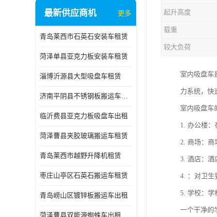
最新供应商机
起升高度
更多
载重
青岛莱西市石英石安装车租赁
较大负荷
菏泽单县亚克力板安装车租赁
室内吸盘车
淄博沂源县大型吸盘车租赁
力系统，快
济南平阴县不锈钢板搬运车出租
室内吸盘车
临沂费县亚克力板吸盘车出租
1. 办公
菏泽曹县夹胶玻璃搬运车租赁
2. 商场
青岛莱西市越野升降机租赁
3. 酒店
枣庄山亭区石英石搬运车租赁
4. ：对
5. 学校
青岛崂山区镀锌板搬运车出租
一个干净的
菏泽曹县双能源蜘蛛车出租