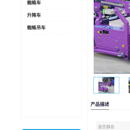
蜘蛛车
升降车
蜘蛛吊车
产品描述
是否静音