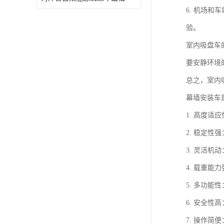
6. 机场
验。
室内吸盘车
要安静环境
总之，室内
幕墙安装车
1. 高度
2. 稳定
3. 灵活
4. 载重
5. 多功
6. 安全
7. 操作