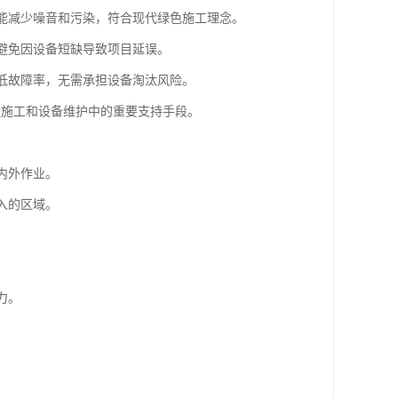
，能减少噪音和污染，符合现代绿色施工理念。
，避免因设备短缺导致项目延误。
和低故障率，无需承担设备淘汰风险。
程施工和设备维护中的重要支持手段。
内外作业。
入的区域。
。
。
力。
。