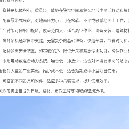
租的特点包括：
性高：蜘蛛吊机体积小，重量轻，能够在狭窄空间和复杂地形中灵活移动和
性强：配备履带式底盘，对地面压力小，可在松软、不平或敏感地面上工作
范围广：臂架可伸缩和旋转，覆盖范围大，适合高空作业、设备安装、建筑
便捷：蜘蛛吊机通常自带支腿，无需复杂的基础准备，快速部署，节省时间和
可靠：配备多重安全装置，如超载保护、限位开关和紧急停止功能，确保作业
环保：采用电动或混合动力系统，噪音低，排放少，适合对环境要求高的场所
：租金相对大型吊车更实惠，维护成本低，适合短期或中小型项目使用。
能性：可搭配不同吊具和附件，适应多种吊装需求，提升使用效率。
蜘蛛吊机出租成为建筑、装修、市政工程等领域的理想选择。