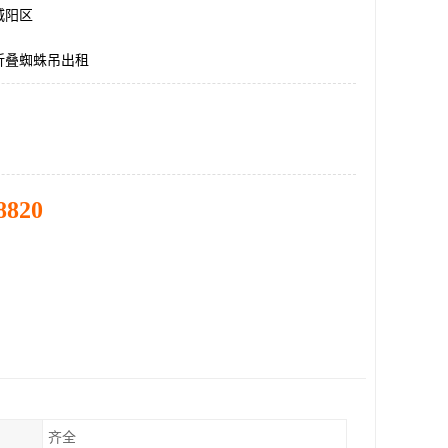
城阳区
折叠蜘蛛吊出租
8820
齐全