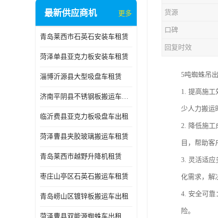
最新供应商机
货源
更多
口碑
青岛莱西市石英石安装车租赁
回复时效
菏泽单县亚克力板安装车租赁
5吨蜘蛛吊
淄博沂源县大型吸盘车租赁
1. 提高
济南平阴县不锈钢板搬运车出租
少人力搬运
临沂费县亚克力板吸盘车出租
2. 降低
菏泽曹县夹胶玻璃搬运车租赁
目，帮助客
青岛莱西市越野升降机租赁
3. 灵活
枣庄山亭区石英石搬运车租赁
化需求，解
4. 安全
青岛崂山区镀锌板搬运车出租
险。
菏泽曹县双能源蜘蛛车出租