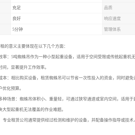
充足
品质
良好
响应速度
5分钟
管理体系
出租的意义主要体现在以下几个方面：
施工效率：5吨蜘蛛吊作为一种小型起重设备，适用于空间受限或传统起重
时间，显著提升工作效率。
施工成本：相比购买设备，租赁蜘蛛吊可以节省一次性投入的资金，同时避
户优化预算。
适应多种场景：蜘蛛吊体积小、重量轻，可通过狭窄通道或室内空间，适用
决大型起重机无法覆盖的作业难题。
可靠：专业租赁公司通常提供经过检测和维护的设备，并配备操作指导或技