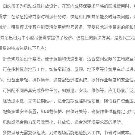
节能：蜘蛛吊多为电动或低排放设计，在室内或环保要求严格的区域使用时
突发需求：在紧急抢修或临时增派任务时，快速租用蜘蛛吊能及时解决问题
更新优势：租赁模式使客户能灵活使用新型号设备，享受技术进步带来的能
蜘蛛吊出租为中小型吊装需求提供了经济、便捷且的解决方案，是现代工
租赁的特点包括以下几点：
性高：折叠蜘蛛吊设计紧凑，便于运输和快速部署，适合空间受限的工地或室
性强：可在多种复杂地形工作，如狭窄街道、屋顶、地下室等传统吊车难以进
易操作：设备重量轻，操作简单，通常配备遥控系统，提升作业精度和安全性
能性：可搭配不同吊具完成多种任务，如搬运、安装、维修等，应用场景广泛
实惠：租赁成本低，无需长期维护，适合短期或临时性项目，降低客户资金压
可靠：配备多重安全装置，如超载保护、限位开关等，确保作业过程稳定可控
节能：电动或混合动力型号噪音小、排放低，适合对环境要求高的场所。
安装：多数型号无需复杂组装，到达现场后能迅速投入工作，节省时间成本。