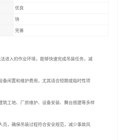
优良
快
完善
机无法进入的作业环境，能够快速完成吊装任务，减
免设备闲置和维护费用，尤其适合短期或临时性项
于建筑工地、厂房维护、设备安装、舞台搭建等多样
术人员，确保吊装过程符合安全规范，减少事故风