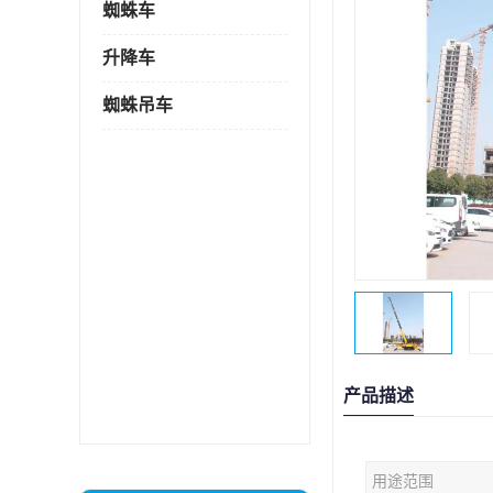
蜘蛛车
升降车
蜘蛛吊车
产品描述
用途范围