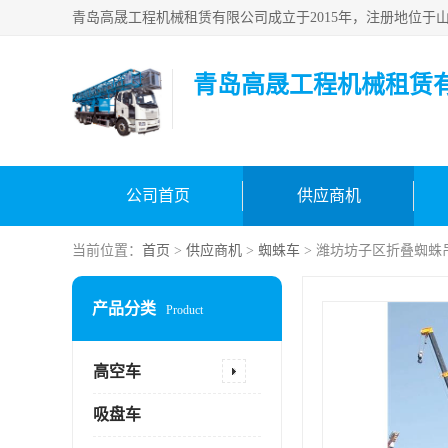
青岛高晟工程机械租赁
公司首页
供应商机
当前位置：
首页
>
供应商机
>
蜘蛛车
> 潍坊坊子区折叠蜘蛛
产品分类
Product
高空车
吸盘车