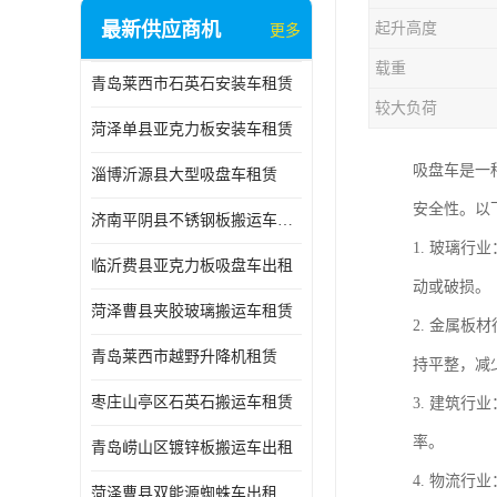
最新供应商机
起升高度
更多
载重
青岛莱西市石英石安装车租赁
较大负荷
菏泽单县亚克力板安装车租赁
吸盘车是一
淄博沂源县大型吸盘车租赁
安全性。以
济南平阴县不锈钢板搬运车出租
1. 玻璃
临沂费县亚克力板吸盘车出租
动或破损。
菏泽曹县夹胶玻璃搬运车租赁
2. 金属
青岛莱西市越野升降机租赁
持平整，减
枣庄山亭区石英石搬运车租赁
3. 建筑
率。
青岛崂山区镀锌板搬运车出租
4. 物流
菏泽曹县双能源蜘蛛车出租