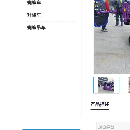
蜘蛛车
升降车
蜘蛛吊车
产品描述
是否静音