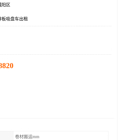
城阳区
锌板吸盘车出租
8820
卷材搬运mm