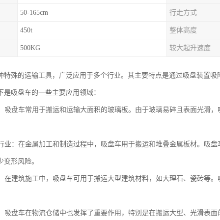
50-165cm
行走方式
450t
整体高度
500KG
较大起升速度
种特殊的运输工具，广泛应用于多个行业。其主要特点是通过吸盘装置吸
下是吸盘车的一些主要应用领域：
行业：吸盘车常用于搬运和运输大面积的玻璃板。由于玻璃易碎且表面光滑
板材行业：在金属加工和制造过程中，吸盘车用于搬运和堆叠金属板材。吸
少变形风险。
行业：在建筑施工中，吸盘车可用于搬运大型建筑材料，如大理石、瓷砖等
行业：吸盘车在物流仓储中也发挥了重要作用，特别是在搬运大型、光滑表