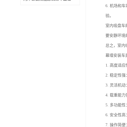
6. 机场
验。
室内吸盘车
要安静环境
总之，室内
幕墙安装车
1. 高度
2. 稳定
3. 灵活
4. 载重
5. 多功
6. 安全
7. 操作