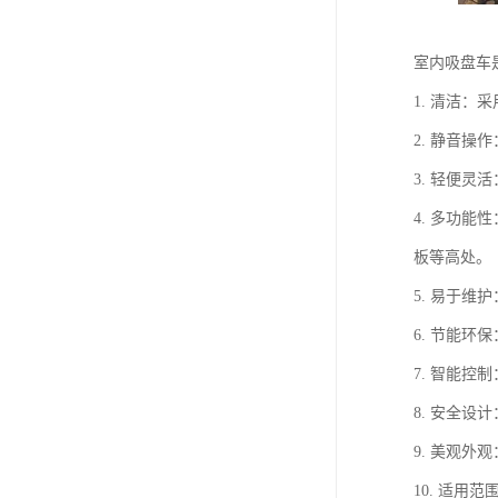
室内吸盘车
1. 清洁
2. 静音
3. 轻便
4. 多功
板等高处。
5. 易于
6. 节能
7. 智能
8. 安全
9. 美观
10. 适