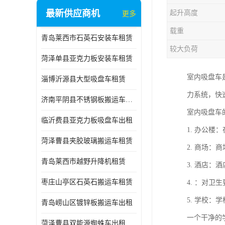
最新供应商机
起升高度
更多
载重
青岛莱西市石英石安装车租赁
较大负荷
菏泽单县亚克力板安装车租赁
室内吸盘车
淄博沂源县大型吸盘车租赁
力系统，快
济南平阴县不锈钢板搬运车出租
室内吸盘车
临沂费县亚克力板吸盘车出租
1. 办公
菏泽曹县夹胶玻璃搬运车租赁
2. 商场
青岛莱西市越野升降机租赁
3. 酒店
枣庄山亭区石英石搬运车租赁
4. ：对
5. 学校
青岛崂山区镀锌板搬运车出租
一个干净的
菏泽曹县双能源蜘蛛车出租