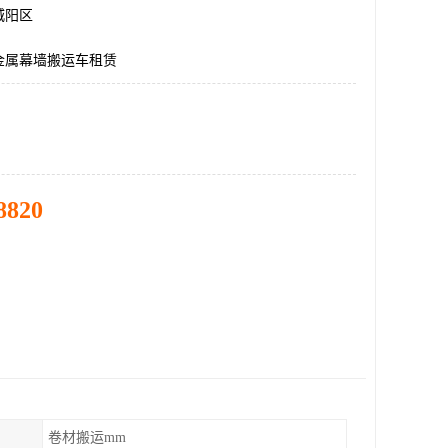
城阳区
金属幕墙搬运车租赁
8820
卷材搬运mm