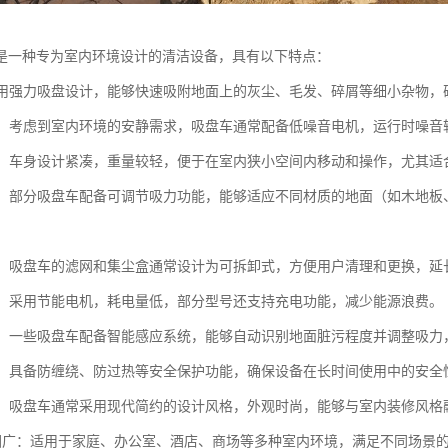
是一种专为室内环境设计的清洁设备，具有以下特点：
：采用强力吸盘设计，能够快速吸附地面上的灰尘、毛发、碎屑等细小杂物，
操作：考虑到室内环境的安静需求，吸盘车通常配备低噪音电机，运行时噪
灵活：车身设计紧凑，重量较轻，便于在室内狭小空间内移动和操作，尤其
能性：部分吸盘车配备可调节吸力功能，能够适应不同材质的地面（如木地
维护：吸盘车的滤网和集尘盒通常设计为可拆卸式，方便用户清理和更换，延
环保：采用节能电机，耗电量低，部分型号还支持充电功能，减少能源浪费。
控制：一些吸盘车配备智能感应系统，能够自动识别地面脏污程度并调整吸力
设计：具备防缠绕、防过热等安全保护功能，确保设备在长时间使用中的安全
外观：吸盘车通常采用现代简约的设计风格，外观时尚，能够与室内装修风格
用范围广：适用于家庭、办公室、酒店、商场等多种室内环境，满足不同场景