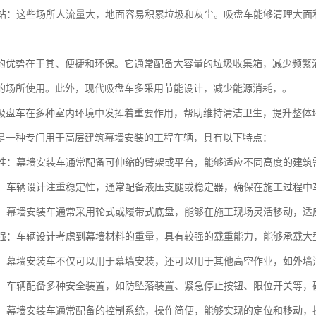
和车站：这些场所人流量大，地面容易积累垃圾和灰尘。吸盘车能够清理大
的优势在于其、便捷和环保。它通常配备大容量的垃圾收集箱，减少频繁
的场所使用。此外，现代吸盘车多采用节能设计，减少能源消耗，。
吸盘车在多种室内环境中发挥着重要作用，帮助维持清洁卫生，提升整体
是一种专门用于高层建筑幕墙安装的工程车辆，具有以下特点：
适应性：幕墙安装车通常配备可伸缩的臂架或平台，能够适应不同高度的建
性强：车辆设计注重稳定性，通常配备液压支腿或稳定器，确保在施工过程
机动：幕墙安装车通常采用轮式或履带式底盘，能够在施工现场灵活移动，
能力强：车辆设计考虑到幕墙材料的重量，具有较强的载重能力，能够承载
能性：幕墙安装车不仅可以用于幕墙安装，还可以用于其他高空作业，如外
性高：车辆配备多种安全装置，如防坠落装置、紧急停止按钮、限位开关等
简便：幕墙安装车通常配备的控制系统，操作简便，能够实现的定位和移动，