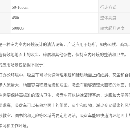
50-165cm
行走方式
450t
整体高度
500KG
较大起升速度
是一种专为室内环境设计的清洁设备，广泛应用于场所，如办公楼、商场
速有效地地面上的灰尘、碎屑和其他杂物，保持室内环境的整洁和卫生。
的应用场景包括但不限于：
楼：在办公环境中，吸盘车可以快速清理地毯和硬质地面上的纸屑、灰尘和
：商场人流量大，地面容易积累垃圾和灰尘。吸盘车能够清理大面积的地面
：酒店需要保持高标准的清洁卫生，吸盘车可以快速清理客房、走廊和大堂
卫生要求高，吸盘车可以有效地面上的细菌、灰尘和废物，减少交叉感染的
：学校教室、图书馆和走廊等区域需要定期清洁，吸盘车能够快速清理地面
学习和工作环境。