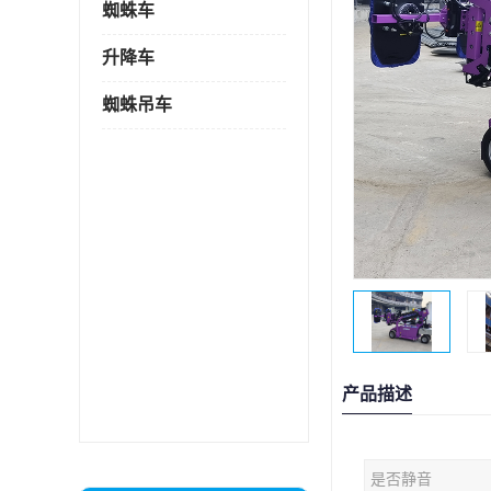
蜘蛛车
升降车
蜘蛛吊车
产品描述
是否静音