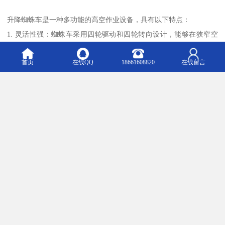
升降蜘蛛车是一种多功能的高空作业设备，具有以下特点：
1. 灵活性强：蜘蛛车采用四轮驱动和四轮转向设计，能够在狭窄空
间和复杂地形中灵活移动，适应多种工作环境。
首页
在线QQ
18661608820
在线留言
2. 稳定性高：配备可伸缩的支腿系统，能够在作业时提供稳定的支
撑，确保操作安全。
3. 承载能力强：蜘蛛车的工作平台能够承载多名工人和工具，满足
高空作业的需求。
4. 高度可调：蜘蛛车的臂架可以延伸至较高的位置，高可达几十
米，适用于不同高度的作业任务。
5. 操作简便：采用人性化的控制系统，操作简单，易于上手，减少
培训时间。
6. 环保节能：部分蜘蛛车采用电动或混合动力系统，减少噪音和污
染，适合在室内或对环境要求较高的场所使用。
7. 适应性强：蜘蛛车可以在室内外、平坦或不平的地面、甚至斜坡
上作业，适应性强。