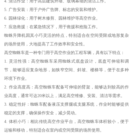
4. 清洁作业：用于高层建筑外墙、玻璃幕墙的清洁工作。
5. 广告安装：用于户外广告牌、标志的安装和维护。
6. 园林绿化：用于树木修剪、园林维护等高空作业。
7. 应急救援：在紧急情况下，用于救援和抢险工作。
蜘蛛升降机因其小巧灵活的特点，特别适合在空间受限或地形复杂
的场所使用，大地提高了工作效率和安全性。
高空蜘蛛车是一种专门用于高空作业的工程车辆，具有以下特点：
1. 灵活性强：高空蜘蛛车采用蜘蛛式底盘设计，底盘可伸缩和调
节，能够适应复杂地形，如狭窄空间、斜坡、楼梯等，便于在多种
环境下作业。
2. 作业高度高：高空蜘蛛车配备可伸缩的臂架，能够达到较高的作
业高度，通常可达20米以上，满足高空维修、安装、清洁等需求。
3. 稳定性好：蜘蛛车配备液压支撑腿或支腿系统，作业时能够提供
稳定的支撑，确保操作安全，减少晃动。
4. 体积小巧：相比传统高空作业平台，高空蜘蛛车体积较小，便于
运输和移动，特别适合在室内或空间受限的场所使用。