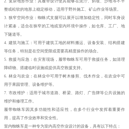
2. 复杂地形作业：其履带设计使其能够在泥泞、斜坡、沙地等不平
整或松软的地形上稳定移动，适用于野外施工、矿山作业等场景。
3. 狭窄空间作业：蜘蛛式支腿可以展开以增加稳定性，同时车身设
计紧凑，适合在狭窄的工地或室内环境中操作，如仓库、工厂、地
下隧道等。
4. 建筑与施工：可用于建筑工地的材料搬运、设备安装、结构搭建
等任务，特别是在空间受限或需要高精度操作的场合。
5. 救援与应急：在灾害现场，履带蜘蛛车可用于救援任务，如清理
障碍物、搭建临时设施或提供高空救援支持。
6. 林业与农业：在林业中可用于树木修剪、伐木作业，在农业中可
用于果园管理、设备维护等。
7. 市政维护：适用于城市道路、桥梁、路灯、广告牌等公共设施的
维护和修理工作。
履带蜘蛛车因其多功能性和适应性，在多个行业中发挥着重要作
用，提高了作业效率和安全性。
室内蜘蛛车是一种专为室内高空作业设计的设备，具有以下特点：