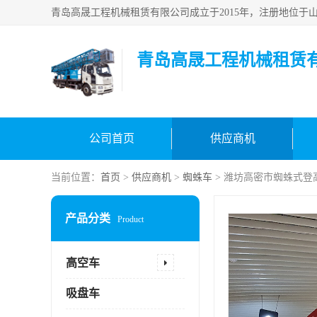
青岛高晟工程机械租赁
公司首页
供应商机
当前位置：
首页
>
供应商机
>
蜘蛛车
> 潍坊高密市蜘蛛式登
产品分类
Product
高空车
吸盘车