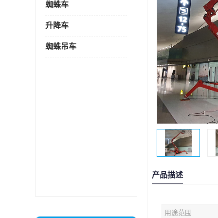
蜘蛛车
升降车
蜘蛛吊车
产品描述
用途范围