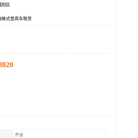
城阳区
蜘蛛式登高车租赁
8820
齐全