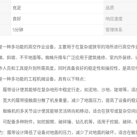
充足
品质
良好
响应速度
5分钟
管理体系
是一种多功能的高空作业设备，主要用于在复杂或狭窄的场所进行高空作
梯、斜坡、不平地面等。蜘蛛升降车广泛应用于建筑维修、室内外装修、
作人员和工具提升到所需高度，同时具备良好的稳定性和操控性，是高空
是一种多功能的工程机械设备，具有以下特点：
性强：履带设计使其能够在复杂地形中稳定行走，如泥地、沙地、陡坡等，适
性高：宽大的履带接触面分散了机身重量，减少了地面压力，提高了设备的
性好：蜘蛛机的多关节设计使其能够灵活转向和移动，适合在狭窄或复杂空间
能性：可配备多种附件，如挖掘臂、破碎锤、钻孔机等，适用于挖掘、破碎
面压力：履带设计降低了设备对地面的压力，减少了对地面的破坏，适合在