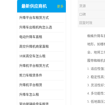
最新供应商机
货源
更多
口碑
升降平台车租赁方式
回复时效
升降车出租机构怎么选
蜘蛛升降车
电动升降车直租
地形，如楼
高空升降机商家直租
全、地将工
18米高空车怎么租
履带蜘蛛机
升降机平台租赁方式
1. 适应
剪刀车租赁条件
2. 稳定
升降机平台租赁
3. 灵活
4. 多功
升降车怎么租
5. 低地
室内玻璃吸盘车租赁