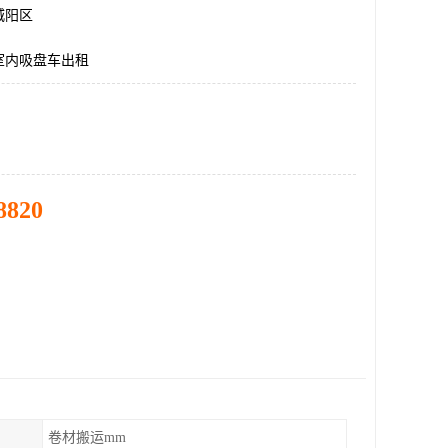
城阳区
室内吸盘车出租
8820
卷材搬运mm