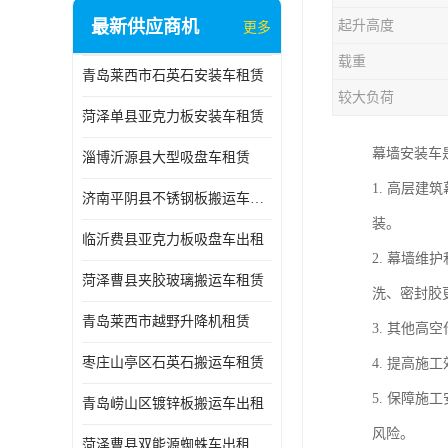
最新供应商机
起升高度
更多
载重
青岛莱西市石英石安装车租赁
较大负荷
菏泽单县亚克力板安装车租赁
幕墙安装车
淄博沂源县大型吸盘车租赁
1. 高层
济南平阴县不锈钢板搬运车出租
装。
临沂费县亚克力板吸盘车出租
2. 幕墙
菏泽曹县夹胶玻璃搬运车租赁
洗、密封胶
青岛莱西市越野升降机租赁
3. 其他
枣庄山亭区石英石搬运车租赁
4. 提高
5. 保障
青岛崂山区镀锌板搬运车出租
风险。
菏泽曹县双能源蜘蛛车出租