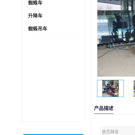
蜘蛛车
升降车
蜘蛛吊车
产品描述
是否静音