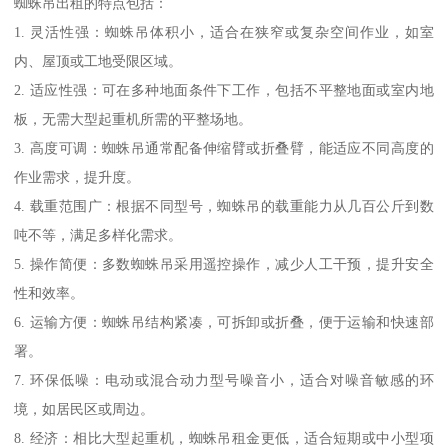
蜘蛛吊出租的特点包括：
1. 灵活性强：蜘蛛吊体积小，适合在狭窄或复杂空间作业，如室
内、屋顶或工地受限区域。
2. 适应性强：可在多种地面条件下工作，包括不平整地面或室内地
板，无需大型起重机所需的平整场地。
3. 高度可调：蜘蛛吊通常配备伸缩臂或折叠臂，能适应不同高度的
作业需求，提升度。
4. 载重范围广：根据不同型号，蜘蛛吊的载重能力从几百公斤到数
吨不等，满足多样化需求。
5. 操作简便：多数蜘蛛吊采用遥控操作，减少人工干预，提升安全
性和效率。
6. 运输方便：蜘蛛吊结构紧凑，可拆卸或折叠，便于运输和快速部
署。
7. 环保低噪：电动或混合动力型号噪音小，适合对噪音敏感的环
境，如居民区或周边。
8. 经济：相比大型起重机，蜘蛛吊租金更低，适合短期或中小型项