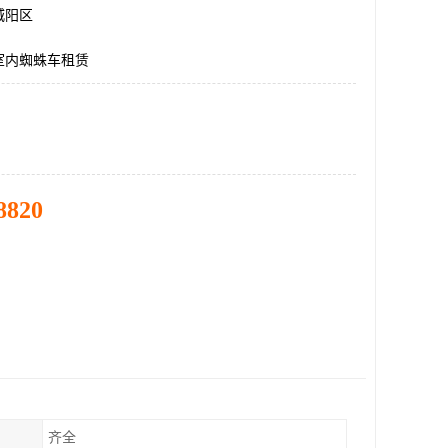
城阳区
室内蜘蛛车租赁
8820
齐全