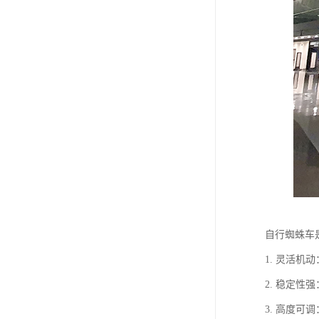
自行蜘蛛车
1. 灵活
2. 稳定
3. 高度