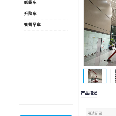
蜘蛛车
升降车
蜘蛛吊车
产品描述
用途范围