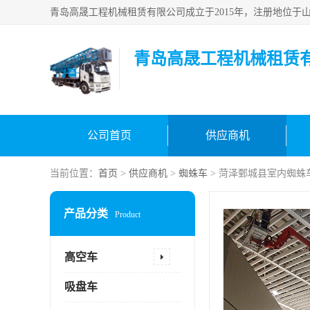
青岛高晟工程机械租赁
公司首页
供应商机
当前位置：
首页
>
供应商机
>
蜘蛛车
> 菏泽鄄城县室内蜘蛛
产品分类
Product
高空车
吸盘车