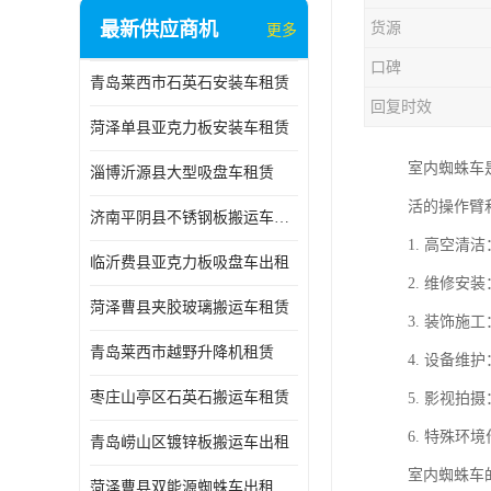
最新供应商机
货源
更多
口碑
青岛莱西市石英石安装车租赁
回复时效
菏泽单县亚克力板安装车租赁
室内蜘蛛车
淄博沂源县大型吸盘车租赁
活的操作臂
济南平阴县不锈钢板搬运车出租
1. 高空
临沂费县亚克力板吸盘车出租
2. 维修
菏泽曹县夹胶玻璃搬运车租赁
3. 装饰
青岛莱西市越野升降机租赁
4. 设备
枣庄山亭区石英石搬运车租赁
5. 影视
6. 特殊
青岛崂山区镀锌板搬运车出租
室内蜘蛛车
菏泽曹县双能源蜘蛛车出租