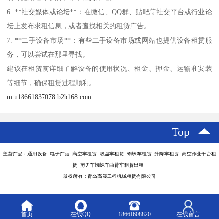
6. **社交媒体或论坛**：在微信、QQ群、贴吧等社交平台或行业论
坛上发布求租信息，或者查找相关的租赁广告。
7. **二手设备市场**：有些二手设备市场或网站也提供设备租赁服
务，可以尝试在那里寻找。
建议在租赁前详细了解设备的使用状况、租金、押金、运输和安装
等细节，确保租赁过程顺利。
m.u18661837078.b2b168.com
Top
主营产品：通用设备 电子产品 高空车租赁 吸盘车租赁 蜘蛛车租赁 升降车租赁 高空作业平台租
赁 剪刀车蜘蛛车曲臂车租赁出租
版权所有：青岛高晟工程机械租赁有限公司
首页
在线QQ
18661608820
在线留言