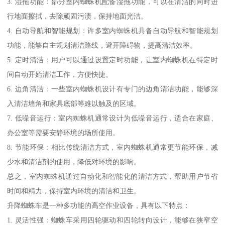
3. 湿拖功能：部分室内蜘蛛机配备湿拖功能，可以在清洁的同时进
行地面擦拭，去除顽固污渍，保持地面光洁。
4. 自动导航和智能规划：许多室内蜘蛛机具备自动导航和智能规划
功能，能够自主规划清洁路线，避开障碍物，提高清洁效率。
5. 定时清洁：用户可以通过设置定时功能，让室内蜘蛛机在特定时
间自动开始清洁工作，方便快捷。
6. 边角清洁：一些室内蜘蛛机设计有专门的边角清洁功能，能够深
入清洁墙角和家具底部等难以触及的区域。
7. 低噪音运行：室内蜘蛛机通常设计为低噪音运行，适合在家庭、
办公室等需要安静环境的场所使用。
8. 节能环保：相比传统清洁方式，室内蜘蛛机通常更节能环保，减
少水和清洁剂的使用，降低对环境的影响。
总之，室内蜘蛛机通过自动化和智能化的清洁方式，帮助用户节省
时间和精力，保持室内环境的清洁和卫生。
升降蜘蛛车是一种多功能的高空作业设备，具有以下特点：
1. 灵活性强：蜘蛛车采用四轮驱动和四轮转向设计，能够在狭窄空