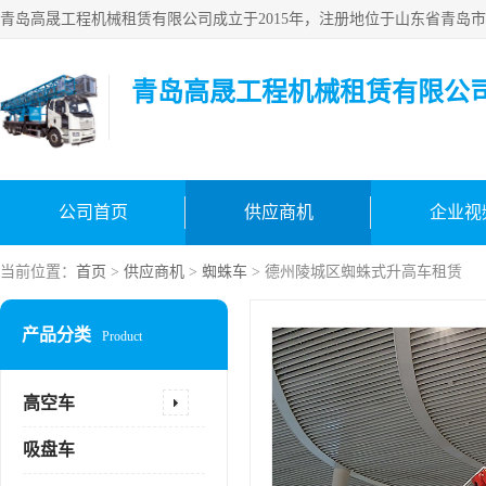
青岛高晟工程机械租赁有限公
公司首页
供应商机
企业视
当前位置：
首页
>
供应商机
>
蜘蛛车
> 德州陵城区蜘蛛式升高车租赁
产品分类
Product
高空车
吸盘车