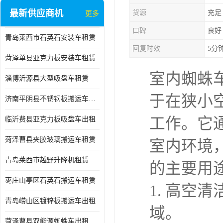
最新供应商机
货源
充足
更多
口碑
良好
青岛莱西市石英石安装车租赁
回复时效
5分
菏泽单县亚克力板安装车租赁
室内蜘蛛
淄博沂源县大型吸盘车租赁
于在狭小
济南平阴县不锈钢板搬运车出租
工作。它
临沂费县亚克力板吸盘车出租
菏泽曹县夹胶玻璃搬运车租赁
室内环境
青岛莱西市越野升降机租赁
的主要用
枣庄山亭区石英石搬运车租赁
1. 高
青岛崂山区镀锌板搬运车出租
域。
菏泽曹县双能源蜘蛛车出租