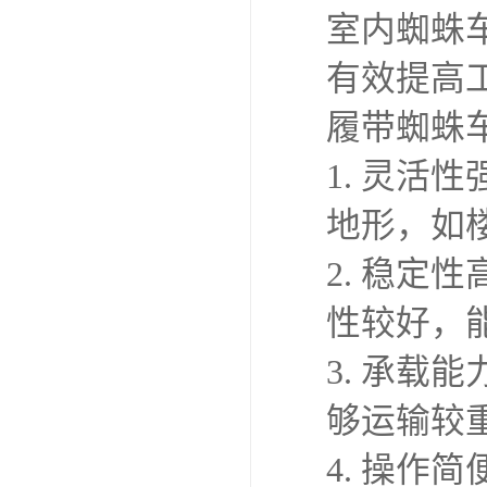
室内蜘蛛
有效提高
履带蜘蛛
1. 灵
地形，如
2. 稳
性较好，
3. 承
够运输较
4. 操