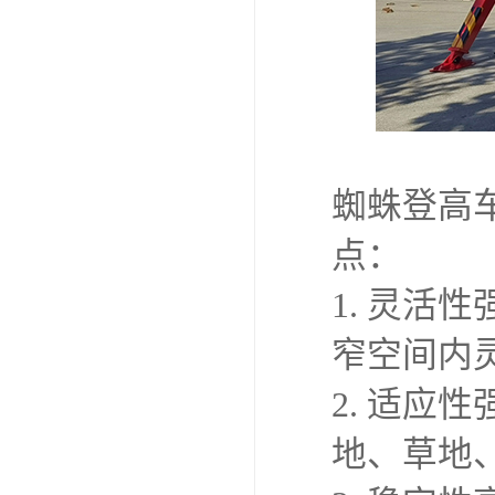
蜘蛛登高
点：
1. 灵
窄空间内
2. 适
地、草地