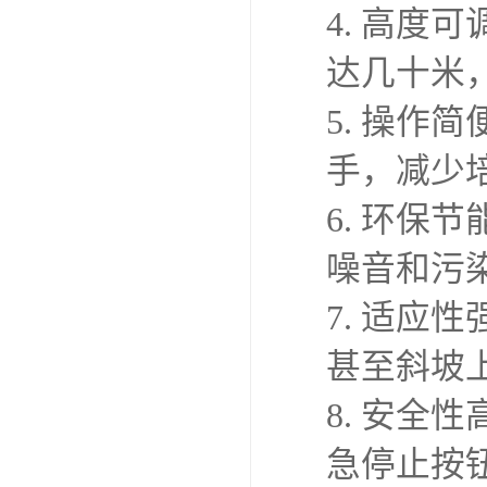
4. 高
达几十米
5. 操
手，减少
6. 环
噪音和污
7. 适
甚至斜坡
8. 安
急停止按