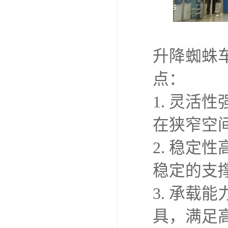
升降蜘蛛
点：
1. 灵
在狭窄空
2. 稳
稳定的支
3. 承
具，满足