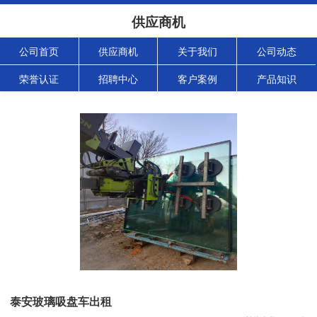
供应商机
公司首页
供应商机
关于我们
公司动态
荣誉认证
招聘中心
客户案例
产品知识
泰安玻璃吸盘车出租