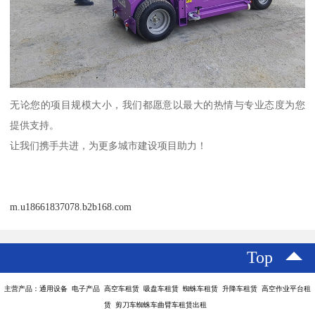
无论您的项目规模大小，我们都愿意以最大的热情与专业态度为您
提供支持。
让我们携手共进，为更多城市建设项目助力！
m.u18661837078.b2b168.com
Top
主营产品：通用设备 电子产品 高空车租赁 吸盘车租赁 蜘蛛车租赁 升降车租赁 高空作业平台租
赁 剪刀车蜘蛛车曲臂车租赁出租