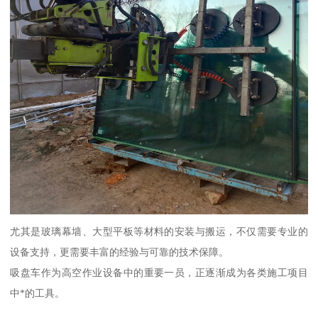
尤其是玻璃幕墙、大型平板等材料的安装与搬运，不仅需要专业的
设备支持，更需要丰富的经验与可靠的技术保障。
吸盘车作为高空作业设备中的重要一员，正逐渐成为各类施工项目
中*的工具。