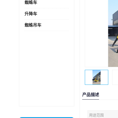
蜘蛛车
升降车
蜘蛛吊车
产品描述
用途范围