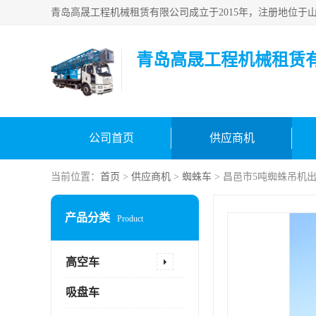
青岛高晟工程机械租赁
公司首页
供应商机
当前位置：
首页
>
供应商机
>
蜘蛛车
> 昌邑市5吨蜘蛛吊机
产品分类
Product
高空车
吸盘车