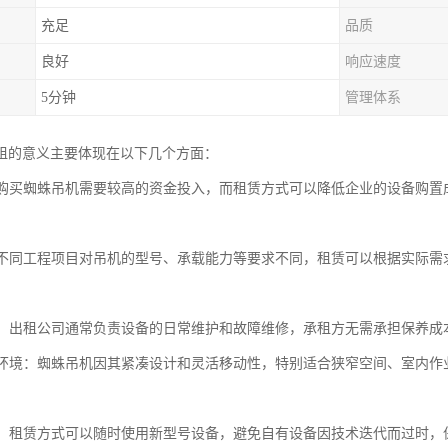
充足
品质
良好
响应速度
5分钟
管理体系
租的意义主要体现在以下几个方面：
性：购买蜘蛛吊机需要较高的资金投入，而租赁方式可以降低企业的设备购
性：不同工程项目对吊机的型号、承载能力等要求不同，租赁可以根据实际
便捷：出租公司通常负责设备的日常维护和故障维修，承租方无需承担保养
特殊环境：蜘蛛吊机因其紧凑设计和灵活移动性，特别适合狭窄空间、室内
更新：租赁方式可以随时使用新型号设备，避免自有设备因技术迭代而过时