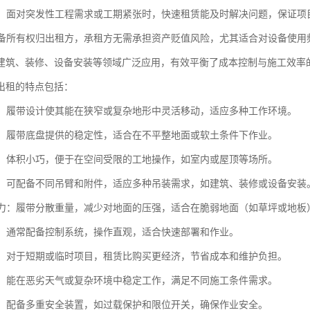
应急：面对突发性工程需求或工期紧张时，快速租赁能及时解决问题，保证
：设备所有权归出租方，承租方无需承担资产贬值风险，尤其适合对设备使用
建筑、装修、设备安装等领域广泛应用，有效平衡了成本控制与施工效率
出租的特点包括：
性高：履带设计使其能在狭窄或复杂地形中灵活移动，适应多种工作环境。
性强：履带底盘提供的稳定性，适合在不平整地面或软土条件下作业。
尺寸：体积小巧，便于在空间受限的工地操作，如室内或屋顶等场所。
能性：可配备不同吊臂和附件，适应多种吊装需求，如建筑、装修或设备安装
面压力：履带分散重量，减少对地面的压强，适合在脆弱地面（如草坪或地板
简便：通常配备控制系统，操作直观，适合快速部署和作业。
经济：对于短期或临时项目，租赁比购买更经济，节省成本和维护负担。
性强：能在恶劣天气或复杂环境中稳定工作，满足不同施工条件需求。
可靠：配备多重安全装置，如过载保护和限位开关，确保作业安全。