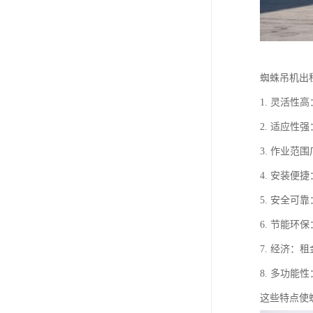
蜘蛛吊机出
1. 灵活
2. 适应
3. 作业
4. 安装
5. 安全
6. 节能
7. 经济
8. 多功
这些特点使