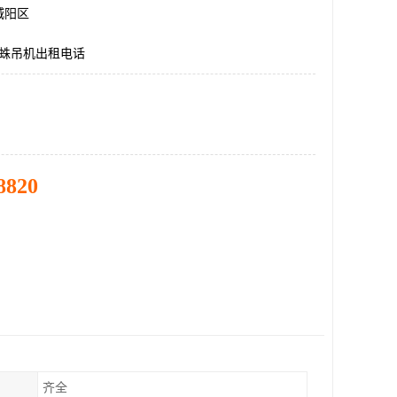
城阳区
蜘蛛吊机出租电话
8820
齐全