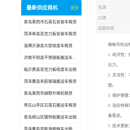
最新供应商机
货源
更多
口碑
青岛莱西市石英石安装车租赁
回复时效
菏泽单县亚克力板安装车租赁
蜘蛛吊机出
淄博沂源县大型吸盘车租赁
1. 经济
济南平阴县不锈钢板搬运车出租
压力。
临沂费县亚克力板吸盘车出租
2. 灵活
菏泽曹县夹胶玻璃搬运车租赁
题。
青岛莱西市越野升降机租赁
3. 维护
枣庄山亭区石英石搬运车租赁
4. 适应
备需求。
青岛崂山区镀锌板搬运车出租
5. 技术
菏泽曹县双能源蜘蛛车出租