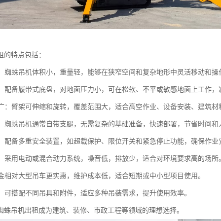
租的特点包括：
性高：蜘蛛吊机体积小，重量轻，能够在狭窄空间和复杂地形中灵活移动和
性强：配备履带式底盘，对地面压力小，可在松软、不平或敏感地面上工作
范围广：臂架可伸缩和旋转，覆盖范围大，适合高空作业、设备安装、建筑
便捷：蜘蛛吊机通常自带支腿，无需复杂的基础准备，快速部署，节省时间和
可靠：配备多重安全装置，如超载保护、限位开关和紧急停止功能，确保作业
环保：采用电动或混合动力系统，噪音低，排放少，适合对环境要求高的场所
：租金相对大型吊车更实惠，维护成本低，适合短期或中小型项目使用。
能性：可搭配不同吊具和附件，适应多种吊装需求，提升使用效率。
蜘蛛吊机出租成为建筑、装修、市政工程等领域的理想选择。