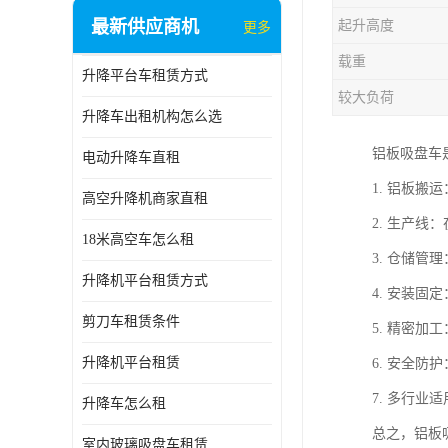
最新供应商机
起升高度
更多
载重
升降平台车租赁方式
较大负荷
升降车出租机构怎么选
铝板吸盘车
电动升降车直租
1. 铝板
高空升降机商家直租
2. 生产
18米高空车怎么租
3. 仓储
升降机平台租赁方式
4. 安装
剪刀车租赁条件
5. 精密
升降机平台租赁
6. 安全
7. 多行
升降车怎么租
总之，铝板
室内玻璃吸盘车租赁