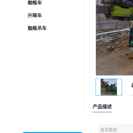
蜘蛛车
升降车
蜘蛛吊车
产品描述
是否静音