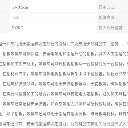
50-165cm
行走方式
450t
整体高度
500KG
较大起升速度
是一种专门用于搬运和固定铝板的设备，广泛应用于铝材加工、建筑、、
搬运：铝板吸盘车能够快速、安全地吸附和搬运尺寸的铝板，减少人工搬运
线：在铝板加工生产线上，吸盘车可以轻松将铝板从一台设备到另一台设备
管理：在铝材仓库中，吸盘车能够地将铝板从货架上取下或放置，优化仓储空
固定：在建筑和装修领域，吸盘车可用于安装铝板幕墙、天花板等，确保铝
加工：在需要高精度加工的场合，吸盘车可以稳定地固定铝板，避免加工过
防护：吸盘车通常配备安全装置，如真空吸附力监测和紧急释放功能，确保
业适用：除了铝板，吸盘车还可以用于搬运其他金属板、玻璃板等材料，具有
吸盘车通过其、安全的搬运和固定能力，为铝材加工和相关行业提供了大