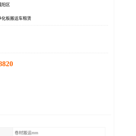
城阳区
净化板搬运车租赁
8820
卷材搬运mm