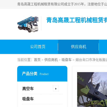
青岛高晟工程机械租赁
公司首页
供应商机
当前位置：
首页
>
供应商机
>
吸盘车
> 烟台龙口市净化板搬
产品分类
Product
高空车
吸盘车