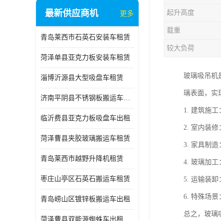
最新供应商机
起升高度
更多
载重
青岛莱西市石英石安装车租赁
较大负荷
菏泽单县亚克力板安装车租赁
玻璃吸吊机
淄博沂源县大型吸盘车租赁
璃表面，实
济南平阴县不锈钢板搬运车出租
1. 建筑
临沂费县亚克力板吸盘车出租
2. 室内
菏泽曹县夹胶玻璃搬运车租赁
3. 家具
青岛莱西市越野升降机租赁
4. 玻璃
枣庄山亭区石英石搬运车租赁
5. 运输
6. 特殊
青岛崂山区镀锌板搬运车出租
总之，玻璃
菏泽曹县双能源蜘蛛车出租