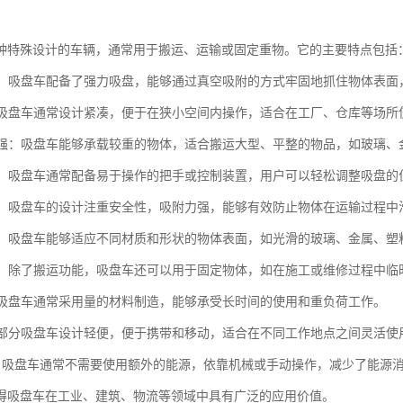
种特殊设计的车辆，通常用于搬运、运输或固定重物。它的主要特点包括
装置：吸盘车配备了强力吸盘，能够通过真空吸附的方式牢固地抓住物体表
性：吸盘车通常设计紧凑，便于在狭小空间内操作，适合在工厂、仓库等场所
能力强：吸盘车能够承载较重的物体，适合搬运大型、平整的物品，如玻璃、
简便：吸盘车通常配备易于操作的把手或控制装置，用户可以轻松调整吸盘的
性高：吸盘车的设计注重安全性，吸附力强，能够有效防止物体在运输过程中
性强：吸盘车能够适应不同材质和形状的物体表面，如光滑的玻璃、金属、塑
能性：除了搬运功能，吸盘车还可以用于固定物体，如在施工或维修过程中
性：吸盘车通常采用量的材料制造，能够承受长时间的使用和重负荷工作。
性：部分吸盘车设计轻便，便于携带和移动，适合在不同工作地点之间灵活使
保性：吸盘车通常不需要使用额外的能源，依靠机械或手动操作，减少了能源
得吸盘车在工业、建筑、物流等领域中具有广泛的应用价值。