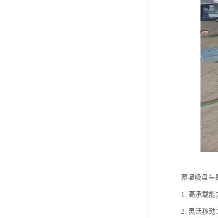
幕墙吸盘车
1. 高承
2. 灵活