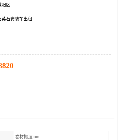
城阳区
石英石安装车出租
8820
卷材搬运mm