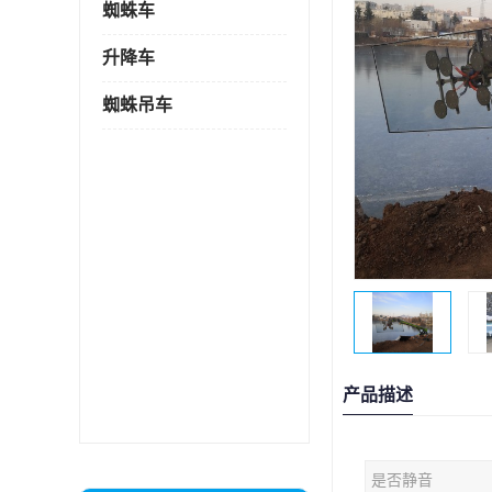
蜘蛛车
升降车
蜘蛛吊车
产品描述
是否静音