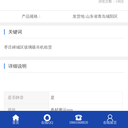
浏览次数：
148
次
产品规格：
发货地:
山东省青岛城阳区
关键词
枣庄峄城区玻璃吸吊机租赁
详细说明
是否静音
是
规格
卷材搬运mm
起升高度
50-165cm
首页
在线QQ
18661608820
在线留言