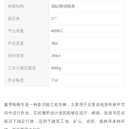
伸展结构
油缸驱动链条
接近角
21°
平台承载
400KG
作业高度
38m
回转速度
260s/r
工作斗额定载荷
400kg
作业幅度
21m
履带蜘蛛车是一种多功能工程车辆，主要用于在复杂地形和狭窄空
间中进行作业。它的履带设计使其能够在泥泞、崎岖、陡坡等恶劣
路况下稳定行驶，适用于建筑工地、矿山、农田、森林等多种环