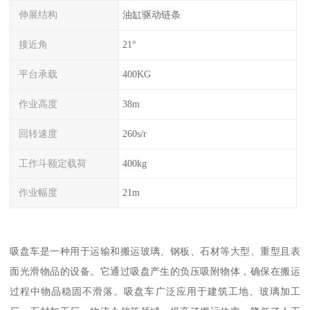
伸展结构
油缸驱动链条
接近角
21°
平台承载
400KG
作业高度
38m
回转速度
260s/r
工作斗额定载荷
400kg
作业幅度
21m
吸盘车是一种用于运输和搬运玻璃、钢板、石材等大型、重型且表
面光滑物品的设备。它通过吸盘产生的负压吸附物体，确保在搬运
过程中物品稳固不滑落。吸盘车广泛应用于建筑工地、玻璃加工