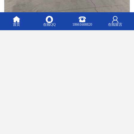
首页
在线QQ
18661608820
在线留言
5吨蜘蛛吊租赁的特点包括：
1. 适应性强：蜘蛛吊体积小巧，适合在狭窄或复杂的工作环境中操
作，如室内、屋顶或空间受限的工地。
2. 灵活移动：配备履带或轮式底盘，便于在不同地形和场地间快速
移动，减少安装和拆卸时间。
3. 起重能力适中：5吨的起重能力适合中小型吊装作业，如设备安
装、物料搬运或建筑维护等。
4. 稳定性高：支腿设计可扩展，提供良好的支撑和平衡，确保吊装
过程安全稳定。
5. 操作简便：采用液压或电动控制系统，操作直观，通常配备无线
遥控器，方便单人操作。
6. 经济：租赁成本相对较低，适合短期或临时项目，避免高昂的购
买和维护费用。