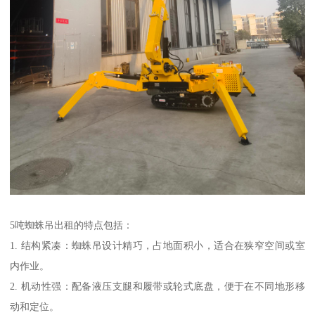
5吨蜘蛛吊出租的特点包括：
1. 结构紧凑：蜘蛛吊设计精巧，占地面积小，适合在狭窄空间或室
内作业。
2. 机动性强：配备液压支腿和履带或轮式底盘，便于在不同地形移
动和定位。