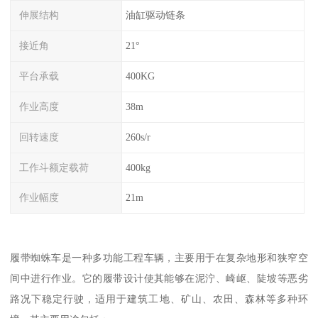
伸展结构
油缸驱动链条
接近角
21°
平台承载
400KG
作业高度
38m
回转速度
260s/r
工作斗额定载荷
400kg
作业幅度
21m
履带蜘蛛车是一种多功能工程车辆，主要用于在复杂地形和狭窄空
间中进行作业。它的履带设计使其能够在泥泞、崎岖、陡坡等恶劣
路况下稳定行驶，适用于建筑工地、矿山、农田、森林等多种环