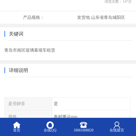
浏览次数：
147
次
产品规格：
发货地:
山东省青岛城阳区
关键词
青岛市南区玻璃幕墙车租赁
详细说明
是否静音
是
规格
卷材搬运mm
起升高度
50-165cm
首页
在线QQ
18661608820
在线留言