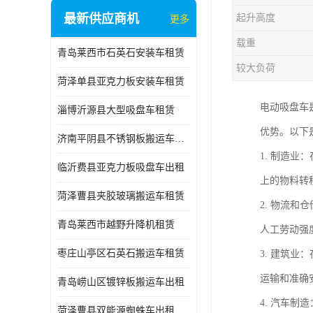
最新供应商机
起升高度
更多
载重
青岛莱西市石英石安装车租赁
较大负荷
菏泽单县亚克力板安装车租赁
电动吸盘车
淄博沂源县大型吸盘车租赁
优势。以下
济南平阴县不锈钢板搬运车出租
1. 制造
临沂费县亚克力板吸盘车出租
上的物料转
菏泽曹县夹胶玻璃搬运车租赁
2. 物流
青岛莱西市越野升降机租赁
人工劳动强
枣庄山亭区石英石搬运车租赁
3. 建筑
运输和准确
青岛崂山区镀锌板搬运车出租
4. 汽车
菏泽曹县双能源蜘蛛车出租