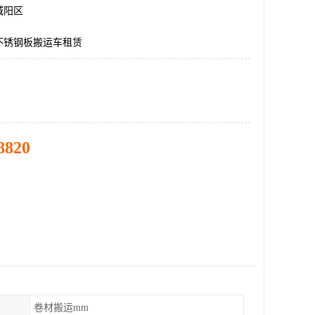
城阳区
不锈钢板搬运车租赁
8820
卷材搬运mm