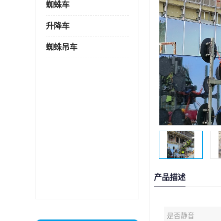
蜘蛛车
升降车
蜘蛛吊车
产品描述
是否静音