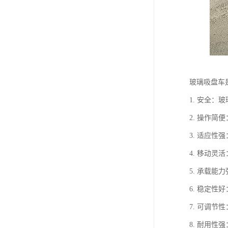
玻璃吸盘车
1. 安全
2. 操作
3. 适应
4. 移动
5. 承载
6. 稳定
7. 可调
8. 耐用