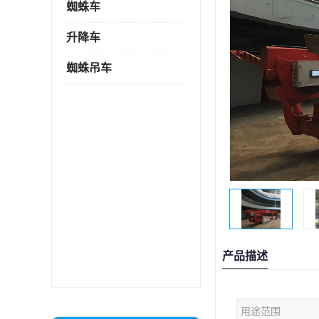
蜘蛛车
升降车
蜘蛛吊车
产品描述
用途范围