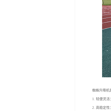
蜘蛛升降机
1. 轻便
2. 高稳