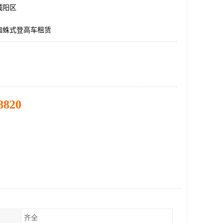
城阳区
蜘蛛式登高车租赁
8820
齐全