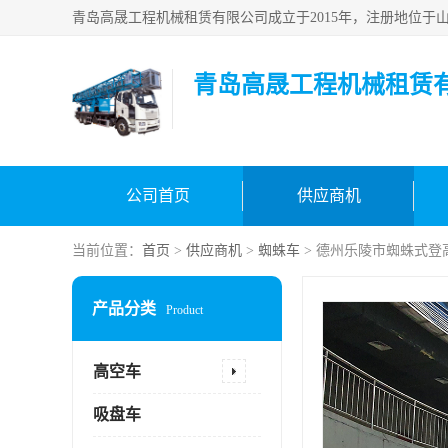
青岛高晟工程机械租赁
公司首页
供应商机
当前位置：
首页
>
供应商机
>
蜘蛛车
> 德州乐陵市蜘蛛式登
产品分类
Product
高空车
吸盘车