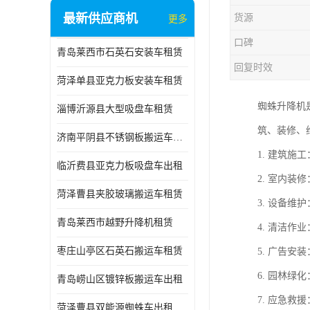
最新供应商机
货源
更多
口碑
青岛莱西市石英石安装车租赁
回复时效
菏泽单县亚克力板安装车租赁
蜘蛛升降机
淄博沂源县大型吸盘车租赁
筑、装修、
济南平阴县不锈钢板搬运车出租
1. 建筑
临沂费县亚克力板吸盘车出租
2. 室内
菏泽曹县夹胶玻璃搬运车租赁
3. 设备
青岛莱西市越野升降机租赁
4. 清洁
枣庄山亭区石英石搬运车租赁
5. 广告
6. 园林
青岛崂山区镀锌板搬运车出租
7. 应急
菏泽曹县双能源蜘蛛车出租