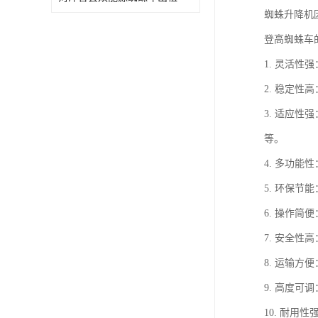
蜘蛛升降机
登高蜘蛛车
1. 灵活
2. 稳定
3. 适应
等。
4. 多功
5. 环保
6. 操作
7. 安全
8. 运输
9. 高度
10. 耐