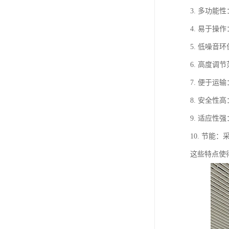
3. 多功
4. 易于
5. 低噪
6. 高度
7. 便于
8. 安全
9. 适应
10. 节
这些特点使