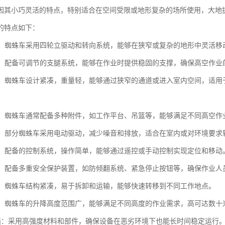
因其小巧灵活的特点，特别适合在空间受限或地形复杂的场所使用，大地
的特点如下：
性强：蜘蛛车采用四轮立驱动和转向系统，能够在狭窄或复杂的地形中灵活
性高：配备可调节的支腿系统，能够在作业时提供稳固的支撑，确保高空作业
性强：蜘蛛车设计紧凑，重量轻，能够通过狭窄的通道或进入室内空间，适
能性：蜘蛛车通常配备多种附件，如工作平台、吊篮等，能够满足不同高空作
节能：部分蜘蛛车采用电动驱动，减少噪音和排放，适合在室内或对环境要求
简便：配备的控制系统，操作简单，能够通过遥控或手动控制实现定位和移动
性高：配备多重安全保护装置，如防倾翻系统、紧急停止按钮等，确保作业人
方便：蜘蛛车结构紧凑，易于拆卸和运输，能够快速转移到不同工作地点。
可调：蜘蛛车的升降高度范围广，能够满足不同高度的作业需求，高可达数十
用性强：采用高强度材料和部件，确保设备在恶劣环境下也能长时间稳定运行