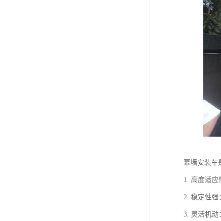
幕墙安装车
1. 高度
2. 稳定
3. 灵活