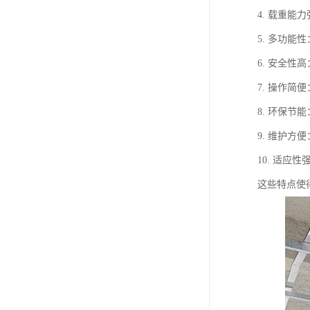
4. 载重
5. 多功
6. 安全
7. 操作
8. 环保
9. 维护
10. 适
这些特点使