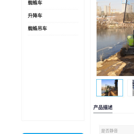
蜘蛛车
升降车
蜘蛛吊车
产品描述
是否静音