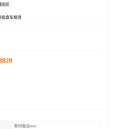
城阳区
型吸盘车租赁
8820
卷材搬运mm