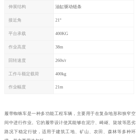
伸展结构
油缸驱动链条
接近角
21°
平台承载
400KG
作业高度
38m
回转速度
260s/r
工作斗额定载荷
400kg
作业幅度
21m
履带蜘蛛车是一种多功能工程车辆，主要用于在复杂地形和狭窄空
间中进行作业。它的履带设计使其能够在泥泞、崎岖、陡坡等恶劣
路况下稳定行驶，适用于建筑工地、矿山、农田、森林等多种环