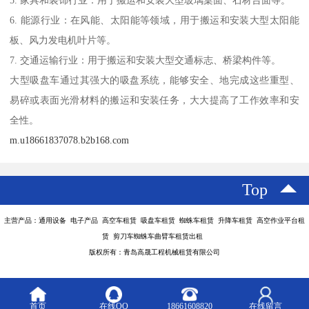
5. 家具和装饰行业：用于搬运和安装大型玻璃桌面、石材台面等。
6. 能源行业：在风能、太阳能等领域，用于搬运和安装大型太阳能
板、风力发电机叶片等。
7. 交通运输行业：用于搬运和安装大型交通标志、桥梁构件等。
大型吸盘车通过其强大的吸盘系统，能够安全、地完成这些重型、
易碎或表面光滑材料的搬运和安装任务，大大提高了工作效率和安
全性。
m.u18661837078.b2b168.com
Top
主营产品：通用设备 电子产品 高空车租赁 吸盘车租赁 蜘蛛车租赁 升降车租赁 高空作业平台租
赁 剪刀车蜘蛛车曲臂车租赁出租
版权所有：青岛高晟工程机械租赁有限公司
首页
在线QQ
18661608820
在线留言