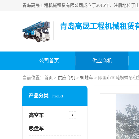
青岛高晟工程机械租赁
公司首页
供应商机
当前位置：
首页
>
供应商机
>
蜘蛛车
> 即墨市10吨蜘蛛吊租
产品分类
Product
高空车
吸盘车