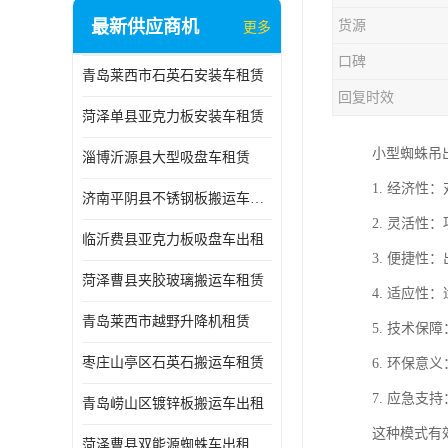
最新供应商机
货源
更多
口碑
青岛莱西市石英石安装车租赁
回复时效
菏泽单县亚克力板安装车租赁
小型蜘蛛吊
淄博沂源县大型吸盘车租赁
1. 经济
济南平阴县不锈钢板搬运车出租
2. 灵活
临沂费县亚克力板吸盘车出租
3. 便捷
菏泽曹县夹胶玻璃搬运车租赁
4. 适应
青岛莱西市越野升降机租赁
5. 技术
枣庄山亭区石英石搬运车租赁
6. 环保
7. 应急
青岛崂山区镀锌板搬运车出租
这种模式有
菏泽曹县双能源蜘蛛车出租