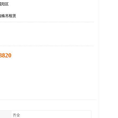
城阳区
蜘蛛吊租赁
8820
齐全