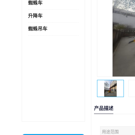
蜘蛛车
升降车
蜘蛛吊车
产品描述
用途范围