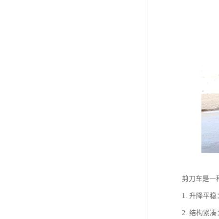
剪刀车是一
1. 升降
2. 结构