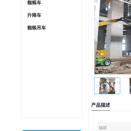
蜘蛛车
升降车
蜘蛛吊车
产品描述
轴距