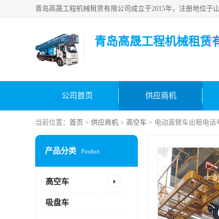
青岛高晟工程机械租赁
公司首页
供应商机
当前位置：
首页
>
供应商机
>
高空车
> 电动直臂车出租电话
产品分类
Product
高空车
吸盘车