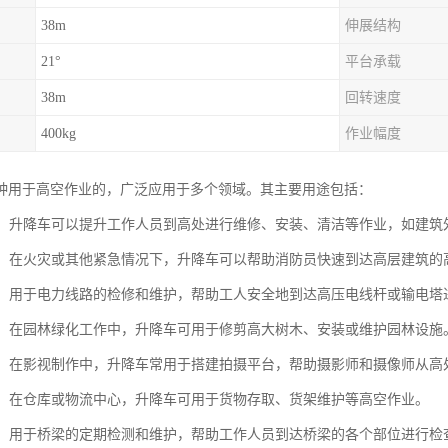
38m
伸展结构
21°
平台承载
38m
回转速度
400kg
作业幅度
种用于高空作业的，广泛应用于多个领域。其主要用途包括：
作业：升降车可以提升工作人员到高处进行维修、安装、清洁等作业，如建
救援：在火灾或其他紧急情况下，升降车可以帮助消防员快速到达高层建筑
维护：用于电力线路的检修和维护，帮助工人安全地到达高压电线杆或输电塔
绿化：在园林绿化工作中，升降车可用于修剪高大树木、安装或维护园林设施
拍摄：在影视制作中，升降车常用于搭建拍摄平台，帮助摄影师和摄像师从高
物流：在仓库或物流中心，升降车可用于货物存取、货架维护等高空作业。
检测：用于桥梁的定期检测和维护，帮助工作人员到达桥梁的各个部位进行检