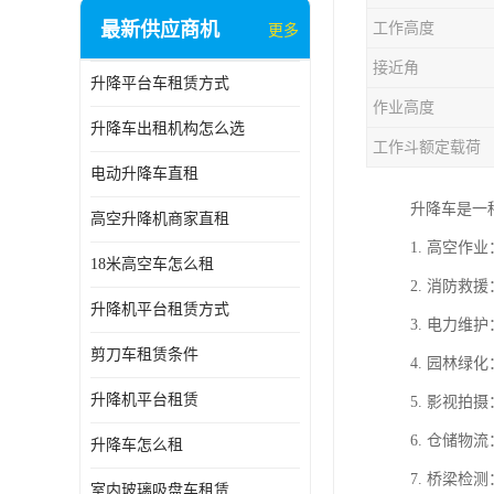
最新供应商机
工作高度
更多
接近角
升降平台车租赁方式
作业高度
升降车出租机构怎么选
工作斗额定载荷
电动升降车直租
升降车是一
高空升降机商家直租
1. 高空
18米高空车怎么租
2. 消防
升降机平台租赁方式
3. 电力
剪刀车租赁条件
4. 园林
升降机平台租赁
5. 影视
6. 仓储
升降车怎么租
7. 桥梁
室内玻璃吸盘车租赁