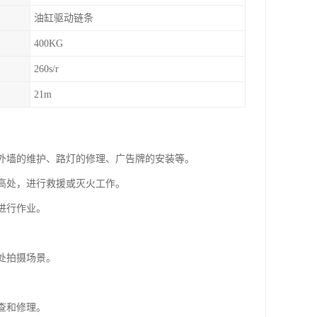
油缸驱动链条
400KG
260s/r
21m
筑外墙的维护、路灯的修理、广告牌的安装等。
的高处，进行救援或灭火工作。
进行作业。
。
处拍摄场景。
查和修理。