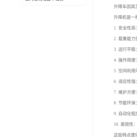
升降车因其
升降机是一
1. 安全
2. 载重
3. 运行
4. 操作
5. 空间
6. 适应
7. 维护
8. 节能
9. 自动
10. 美
这些特点使