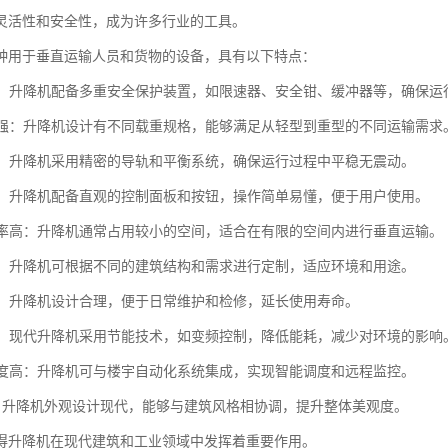
灵活性和安全性，成为许多行业的工具。
种用于垂直运输人员和货物的设备，具有以下特点：
性高：升降机配备多重安全保护装置，如限速器、安全钳、缓冲器等，确保运
能力强：升降机设计有不同载重规格，能够满足从轻型到重型的不同运输需求
平稳：升降机采用精密的导轨和平衡系统，确保运行过程中平稳无震动。
简便：升降机配备直观的控制面板和按钮，操作简单易懂，便于用户使用。
利用率高：升降机通常占用较小的空间，适合在有限的空间内进行垂直运输。
性强：升降机可根据不同的建筑结构和需求进行定制，适应环境和用途。
方便：升降机设计合理，便于日常维护和检修，延长使用寿命。
环保：现代升降机采用节能技术，如变频控制，降低能耗，减少对环境的影响
化程度高：升降机可与楼宇自动化系统集成，实现智能调度和远程监控。
观性：升降机外观设计现代，能够与建筑风格相协调，提升整体美观度。
得升降机在现代建筑和工业领域中发挥着重要作用。