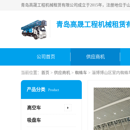
青岛高晟工程机械租赁
公司首页
供应商机
当前位置：
首页
>
供应商机
>
蜘蛛车
> 淄博博山区室内蜘蛛
产品分类
Product
高空车
吸盘车