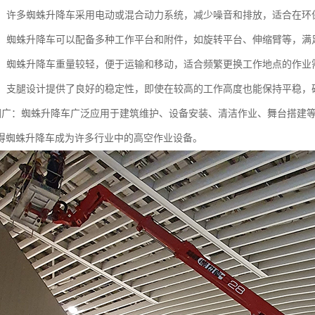
节能：许多蜘蛛升降车采用电动或混合动力系统，减少噪音和排放，适合在
能性：蜘蛛升降车可以配备多种工作平台和附件，如旋转平台、伸缩臂等，
运输：蜘蛛升降车重量较轻，便于运输和移动，适合频繁更换工作地点的作业
性高：支腿设计提供了良好的稳定性，即使在较高的工作高度也能保持平稳，
用范围广：蜘蛛升降车广泛应用于建筑维护、设备安装、清洁作业、舞台搭建
得蜘蛛升降车成为许多行业中的高空作业设备。