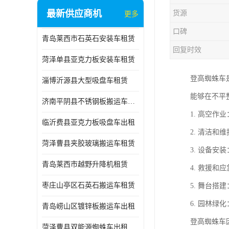
最新供应商机
货源
更多
口碑
青岛莱西市石英石安装车租赁
回复时效
菏泽单县亚克力板安装车租赁
登高蜘蛛车
淄博沂源县大型吸盘车租赁
能够在不平
济南平阴县不锈钢板搬运车出租
1. 高空
临沂费县亚克力板吸盘车出租
2. 清洁
菏泽曹县夹胶玻璃搬运车租赁
3. 设备
青岛莱西市越野升降机租赁
4. 救援
枣庄山亭区石英石搬运车租赁
5. 舞台
6. 园林
青岛崂山区镀锌板搬运车出租
登高蜘蛛车
菏泽曹县双能源蜘蛛车出租