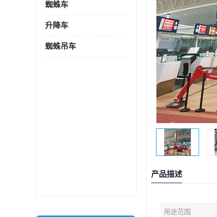
蜘蛛车
升降车
蜘蛛吊车
产品描述
用途范围