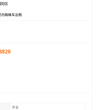
城阳区
室内蜘蛛车出租
8820
齐全