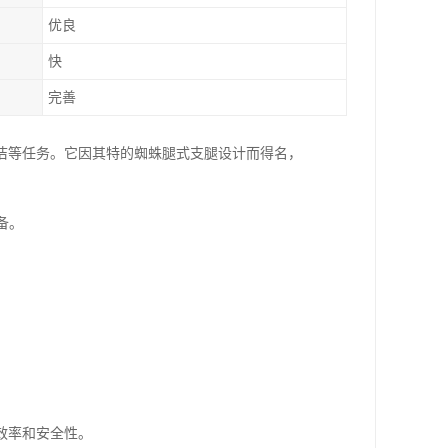
优良
快
完善
洁等任务。它因其特的蜘蛛腿式支腿设计而得名，
备。
效率和安全性。