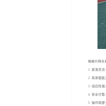
蜘蛛升降车
1. 紧凑
2. 高承
3. 适应
4. 安全
5. 操作