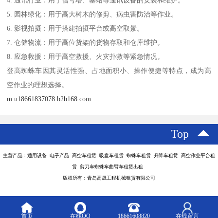
4. 通讯行业：用于信号塔、基站等通讯设备的安装和维护。
5. 园林绿化：用于高大树木的修剪、病虫害防治等作业。
6. 影视拍摄：用于搭建拍摄平台或高空取景。
7. 仓储物流：用于高位货架的货物存取和仓库维护。
8. 应急救援：用于高空救援、火灾扑救等紧急情况。
登高蜘蛛车因其灵活性强、占地面积小、操作便捷等特点，成为高
空作业的理想选择。
m.u18661837078.b2b168.com
Top
主营产品：通用设备 电子产品 高空车租赁 吸盘车租赁 蜘蛛车租赁 升降车租赁 高空作业平台租
赁 剪刀车蜘蛛车曲臂车租赁出租
版权所有：青岛高晟工程机械租赁有限公司
首页
在线QQ
18661608820
在线留言