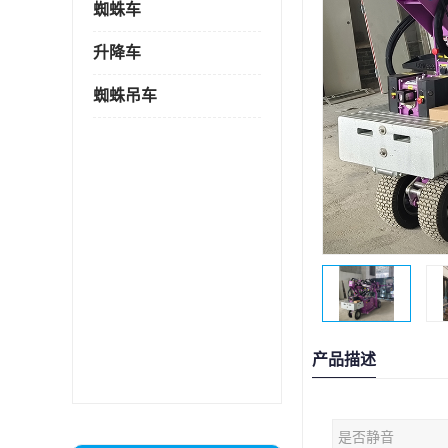
蜘蛛车
升降车
蜘蛛吊车
产品描述
是否静音