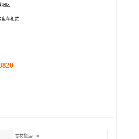
城阳区
吸盘车租赁
8820
卷材搬运mm