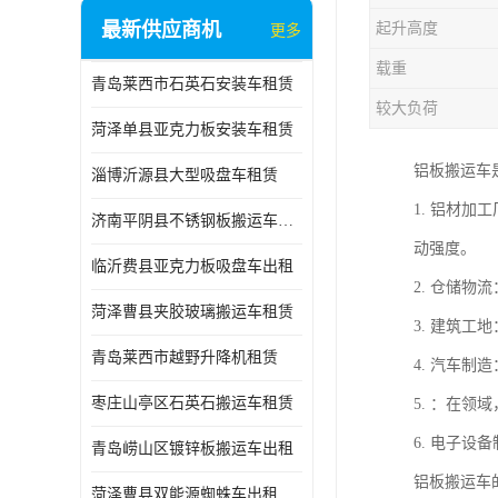
最新供应商机
起升高度
更多
载重
青岛莱西市石英石安装车租赁
较大负荷
菏泽单县亚克力板安装车租赁
铝板搬运车
淄博沂源县大型吸盘车租赁
1. 铝材
济南平阴县不锈钢板搬运车出租
动强度。
临沂费县亚克力板吸盘车出租
2. 仓储
菏泽曹县夹胶玻璃搬运车租赁
3. 建筑
青岛莱西市越野升降机租赁
4. 汽车
枣庄山亭区石英石搬运车租赁
5. ：在
6. 电子
青岛崂山区镀锌板搬运车出租
铝板搬运车
菏泽曹县双能源蜘蛛车出租