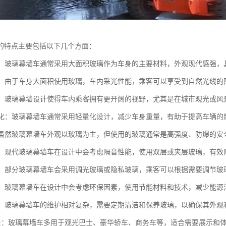
的特点主要包括以下几个方面：
设计：玻璃幕墙车通常采用大面积玻璃作为车身的主要材料，外观现代感强
性能：由于车身大面积使用玻璃，车内采光性能，乘客可以享受到自然光线
开阔：玻璃幕墙设计使得车内乘客拥有更开阔的视野，尤其是在城市观光或
轻量化：玻璃幕墙车通常采用轻量化设计，减少车身重量，有助于提高车辆
性：虽然玻璃幕墙车外观以玻璃为主，但使用的玻璃通常是高强度、防爆的
效果：现代玻璃幕墙车在设计中会考虑隔音性能，使用双层或夹层玻璃，有
保护：部分玻璃幕墙车会采用调光玻璃或隐私玻璃，乘客可以根据需要调节
节能：玻璃幕墙车在设计中会考虑环保因素，使用节能材料和技术，减少能
成本：玻璃幕墙车的维护相对复杂，需要定期清洁和保养玻璃，以确保其外观
用场景：玻璃幕墙车多用于观光巴士、豪华轿车、商务车等，适合需要展示和