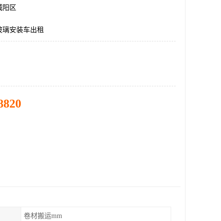
城阳区
玻璃安装车出租
8820
卷材搬运mm