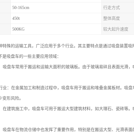
50-165cm
行走方式
450t
整体高度
500KG
较大起升速度
种特殊的运输工具，广泛应用于多个行业。其主要特点是通过吸盘装置吸
下是吸盘车的一些主要应用领域：
行业：吸盘车常用于搬运和运输大面积的玻璃板。由于玻璃易碎且表面光滑
板材行业：在金属加工和制造过程中，吸盘车用于搬运和堆叠金属板材。吸
少变形风险。
行业：在建筑施工中，吸盘车可用于搬运大型建筑材料，如大理石、瓷砖等
行业：吸盘车在物流仓储中也发挥了重要作用，特别是在搬运大型、光滑表