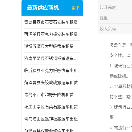
最新供应商机
起升高度
更多
载重
青岛莱西市石英石安装车租赁
较大负荷
菏泽单县亚克力板安装车租赁
吸盘车是一
淄博沂源县大型吸盘车租赁
安全性。以
济南平阴县不锈钢板搬运车出租
1. 玻璃
临沂费县亚克力板吸盘车出租
动或破损。
菏泽曹县夹胶玻璃搬运车租赁
2. 金属
青岛莱西市越野升降机租赁
持平整，减
枣庄山亭区石英石搬运车租赁
3. 建筑
率。
青岛崂山区镀锌板搬运车出租
4. 物流
菏泽曹县双能源蜘蛛车出租