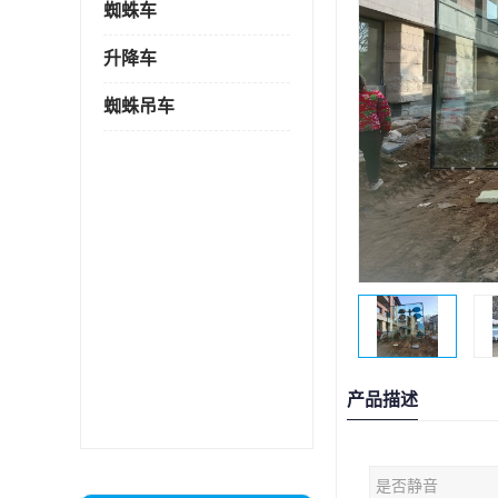
蜘蛛车
升降车
蜘蛛吊车
产品描述
是否静音