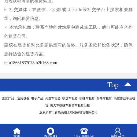
通过获取可靠的租赁渠道。
6. 社交媒体：在微信、QQ群或LinkedIn等社交平台上搜索相关群
组，询问租赁信息。
7. 本地承包商：联系当地的建筑承包商或施工队，他们可能有合作
的租赁公司。
建议在租赁前对比多家供应商的价格、服务条款和设备状况，确保
选择适合的租赁方案。
m.u18661837078.b2b168.com
Top
主营产品：通用设备 电子产品 高空车租赁 吸盘车租赁 蜘蛛车租赁 升降车租赁 高空作业平台租
赁 剪刀车蜘蛛车曲臂车租赁出租
版权所有：青岛高晟工程机械租赁有限公司
首页
在线QQ
18661608820
在线留言