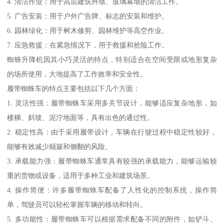
4. 清洁作业：用于高层建筑外墙、玻璃幕墙的清洁工作。
5. 广告安装：用于户外广告牌、标志的安装和维护。
6. 园林绿化：用于树木修剪、园林维护等高空作业。
7. 应急救援：在紧急情况下，用于救援和抢险工作。
蜘蛛升降机因其小巧灵活的特点，特别适合在空间受限或地形复杂
的场所使用，大地提高了工作效率和安全性。
履带蜘蛛车的特点主要包括以下几个方面：
1. 灵活性强：履带蜘蛛车采用多关节设计，能够适应复杂地形，如
楼梯、斜坡、泥泞地面等，具有出色的通过性。
2. 稳定性高：由于采用履带设计，车辆在行驶过程中稳定性较好，
能够有效减少颠簸和侧翻的风险。
3. 承载能力强：履带蜘蛛车通常具有较强的承载能力，能够运输较
重的货物或设备，适用于多种工业和建筑场景。
4. 操作简便：许多履带蜘蛛车配备了人性化的控制系统，操作简
单，驾驶员可以轻松掌握车辆的移动和转向。
5. 多功能性：履带蜘蛛车可以根据需求配备不同的附件，如铲斗、