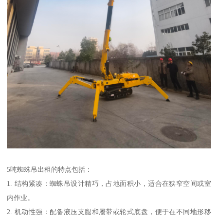
5吨蜘蛛吊出租的特点包括：
1. 结构紧凑：蜘蛛吊设计精巧，占地面积小，适合在狭窄空间或室
内作业。
2. 机动性强：配备液压支腿和履带或轮式底盘，便于在不同地形移