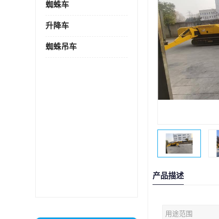
蜘蛛车
升降车
蜘蛛吊车
产品描述
用途范围