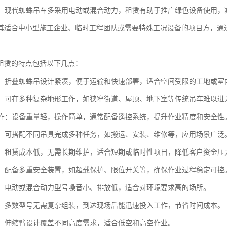
节能：现代蜘蛛吊车多采用电动或混合动力，租赁有助于推广绿色设备使用，
其适合中小型施工企业、临时工程团队或需要特殊工况设备的项目方，通
租赁的特点包括以下几点：
性高：折叠蜘蛛吊设计紧凑，便于运输和快速部署，适合空间受限的工地或室
性强：可在多种复杂地形工作，如狭窄街道、屋顶、地下室等传统吊车难以进
易操作：设备重量轻，操作简单，通常配备遥控系统，提升作业精度和安全性
能性：可搭配不同吊具完成多种任务，如搬运、安装、维修等，应用场景广泛
实惠：租赁成本低，无需长期维护，适合短期或临时性项目，降低客户资金压
可靠：配备多重安全装置，如超载保护、限位开关等，确保作业过程稳定可控
节能：电动或混合动力型号噪音小、排放低，适合对环境要求高的场所。
安装：多数型号无需复杂组装，到达现场后能迅速投入工作，节省时间成本。
可调：伸缩臂设计覆盖不同高度需求，适合低空和高空作业。