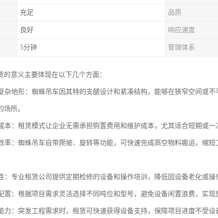
充足
品质
良好
响应速度
5分钟
管理体系
赁的意义主要体现在以下几个方面：
应对复杂地形：蜘蛛吊车因其特的支腿设计和紧凑结构，能够在狭窄空间或
的场所。
设备成本：租赁模式让企业无需承担购置费用和维护成本，尤其适合短期或
工程效率：蜘蛛吊车自带爬坡、旋转等功能，可快速完成高空物料搬运，缩
。
可靠性：专业租赁公司提供定期检修的设备和操作培训，降低因设备老化或
优化配置：根据项目需求灵活选择不同吨位和型号，避免设备闲置浪费，实
保障能力：突发工程需求时，租赁可快速获得设备支持，保障项目进度不受设