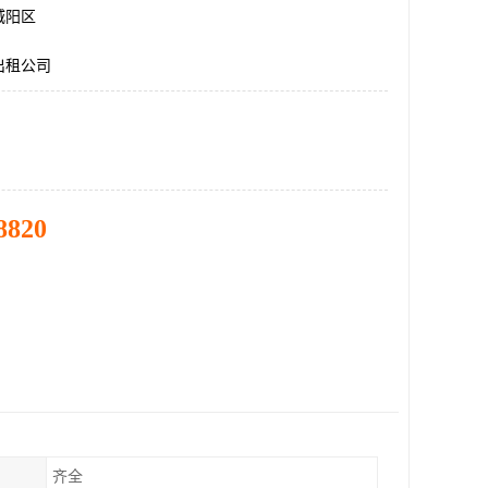
城阳区
出租公司
8820
齐全