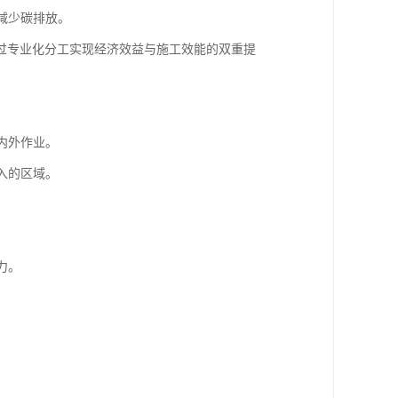
减少碳排放。
过专业化分工实现经济效益与施工效能的双重提
内外作业。
入的区域。
。
。
力。
。