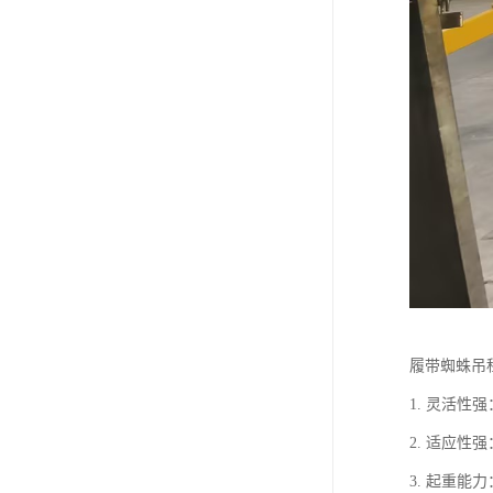
履带蜘蛛吊
1. 灵活
2. 适应
3. 起重