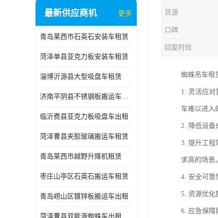
最新供应商机
货源
更多
口碑
青岛莱西市石英石安装车租赁
回复时效
菏泽单县亚克力板安装车租赁
蜘蛛吊车租
淄博沂源县大型吸盘车租赁
1. 灵活
济南平阴县不锈钢板搬运车出租
车难以进入
临沂费县亚克力板吸盘车出租
2. 降低
菏泽曹县夹胶玻璃搬运车租赁
3. 提升
青岛莱西市越野升降机租赁
求高的场景
枣庄山亭区石英石搬运车租赁
4. 安全
5. 资源
青岛崂山区镀锌板搬运车出租
6. 应急
菏泽曹县双能源蜘蛛车出租