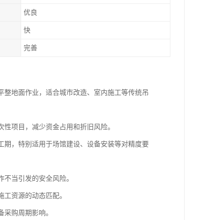
优良
快
完善
不平整地面作业，适合城市改造、室内施工等传统吊
一次性项目，减少资金占用和折旧风险。
短工期，特别适用于场馆建设、设备安装等对精度要
操作不当引发的安全风险。
现施工资源的动态匹配。
备采购周期影响。