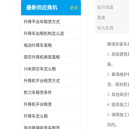
最新供应商机
起升高度
更多
载重
升降平台车租赁方式
较大负荷
升降车出租机构怎么选
幕墙安装车
电动升降车直租
1. 高层
高空升降机商家直租
装。
18米高空车怎么租
2. 幕墙
升降机平台租赁方式
洗、密封胶
剪刀车租赁条件
3. 其他
升降机平台租赁
4. 提高
5. 保障
升降车怎么租
风险。
室内玻璃吸盘车租赁