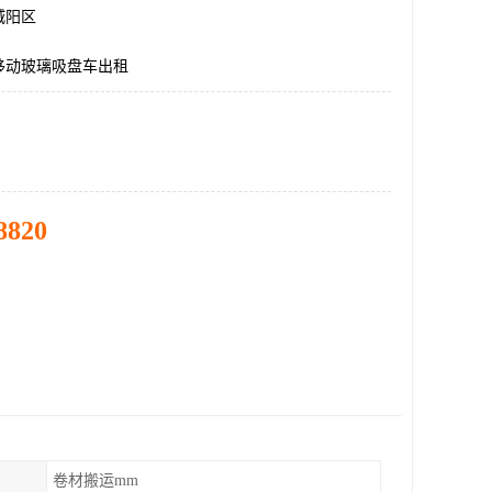
城阳区
移动玻璃吸盘车出租
8820
卷材搬运mm