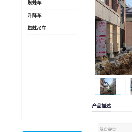
蜘蛛车
升降车
蜘蛛吊车
产品描述
是否静音