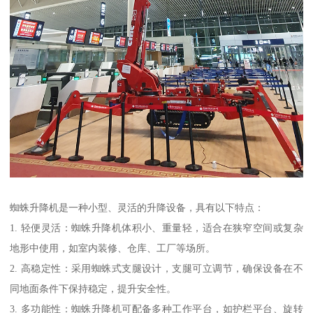
蜘蛛升降机是一种小型、灵活的升降设备，具有以下特点：
1. 轻便灵活：蜘蛛升降机体积小、重量轻，适合在狭窄空间或复杂
地形中使用，如室内装修、仓库、工厂等场所。
2. 高稳定性：采用蜘蛛式支腿设计，支腿可立调节，确保设备在不
同地面条件下保持稳定，提升安全性。
3. 多功能性：蜘蛛升降机可配备多种工作平台，如护栏平台、旋转