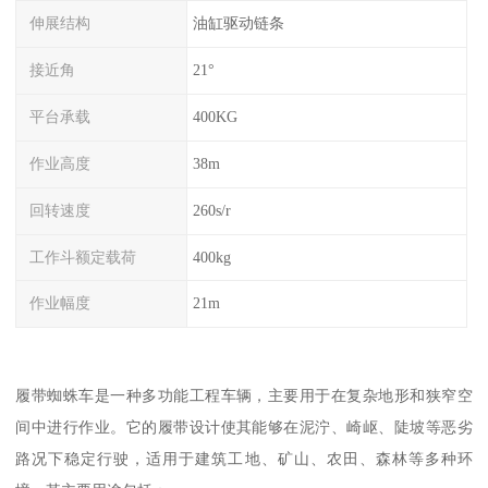
伸展结构
油缸驱动链条
接近角
21°
平台承载
400KG
作业高度
38m
回转速度
260s/r
工作斗额定载荷
400kg
作业幅度
21m
履带蜘蛛车是一种多功能工程车辆，主要用于在复杂地形和狭窄空
间中进行作业。它的履带设计使其能够在泥泞、崎岖、陡坡等恶劣
路况下稳定行驶，适用于建筑工地、矿山、农田、森林等多种环