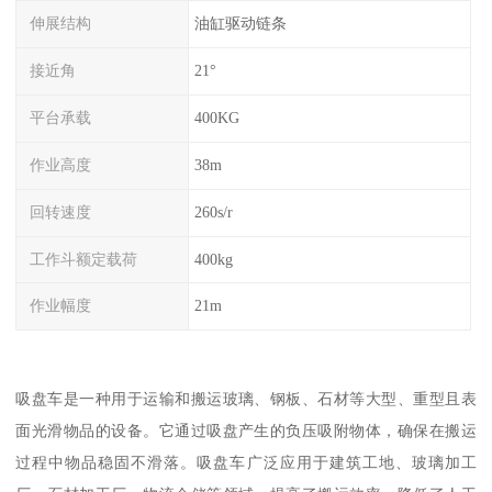
伸展结构
油缸驱动链条
接近角
21°
平台承载
400KG
作业高度
38m
回转速度
260s/r
工作斗额定载荷
400kg
作业幅度
21m
吸盘车是一种用于运输和搬运玻璃、钢板、石材等大型、重型且表
面光滑物品的设备。它通过吸盘产生的负压吸附物体，确保在搬运
过程中物品稳固不滑落。吸盘车广泛应用于建筑工地、玻璃加工