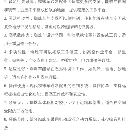
1. 多足行走系统：蜘蛛车通常配备四条或更多的支腿，能够立伸缩
和调节，适应不平整或松软的地面，提供稳定的工作平台。
2. 灵活机动性：蜘蛛车的支腿可以单控制，使其能够在狭窄空间或
复杂地形中灵活移动，甚至可以跨越障碍物或爬坡。
3. 高承载能力：蜘蛛车设计坚固，能够承载较重的设备或工具，适
用于重型作业任务。
4. 多功能性：蜘蛛车可以搭载工作装置，如高空作业平台、起重
臂、钻机等，广泛应用于建筑、桥梁维护、电力维修等领域。
5. 适应性强：蜘蛛车能够在恶劣环境中工作，如泥泞、雪地、沙地
等，适合户外作业和应急救援。
6. 操作便捷：现代蜘蛛车通常配备的控制系统，操作简单，支持远
程操控或自动化功能，提高工作效率和安全性。
7. 紧凑设计：蜘蛛车体积相对较小，便于运输和部署，适合在空间
受限的工地使用。
8. 环保节能：部分蜘蛛车采用电动或混合动力系统，减少噪音和排
放，。