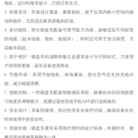
电机，运行时噪音较小，打扰日常生活。
3. 轻便灵活：车身设计紧凑，重量较轻，便于在室内狭小空间内移
动和操作，尤其适合家具密集的区域。
4. 多功能性：部分吸盘车配备可调节吸力功能，能够适应不同材质
的地面（如木地板、瓷砖、地毯等），同时还可用于清洁墙壁、天
花板等高处。
5. 易于维护：吸盘车的滤网和集尘盒通常设计为可拆卸式，方便用
户清理和更换，延长设备使用寿命。
6. 节能环保：采用节能电机，耗电量低，部分型号还支持充电功
能，减少能源浪费。
7. 智能控制：一些吸盘车配备智能感应系统，能够自动识别地面脏
污程度并调整吸力，或通过遥控器或手机APP进行远程操控。
8. 安全设计：具备防缠绕、防过热等安全保护功能，确保设备在长
时间使用中的安全性。
9. 美观外观：吸盘车通常采用现代简约的设计风格，外观时尚，能
够与室内装修风格融为一体。