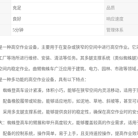
充足
品质
良好
响应速度
5分钟
管理体系
是一种高空作业设备，主要用于在复杂或狭窄的空间中进行高空作业。它
工厂等场所进行维修、安装、清洁等任务。其多腿支撑系统（类似蜘蛛腿
空间内稳定作业。曲臂蜘蛛车广泛应用于建筑、电力、园林、市政等领域
是一种多功能的高空作业设备，具有以下特点：
性强：蜘蛛登高车设计紧凑，体积小巧，能够在狭窄空间内灵活移动，适用
性强：配备橡胶履带或轮胎，能够适应地形，如泥地、草地、斜坡等，甚至
性高：采用多支腿支撑系统，能够提供良好的稳定性，确保在高空作业时的安
高度大：蜘蛛登高车的臂展和举升高度较大，能够覆盖较高的作业需求，适
简便：配备的控制系统，操作简单，易于上手，且支持遥控操作，提高作业效