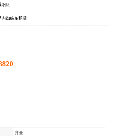
城阳区
室内蜘蛛车租赁
8820
齐全