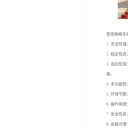
登高蜘蛛车
1. 灵活
2. 稳定
3. 适应
等。
4. 多功
5. 环保
6. 操作
7. 安全
8. 运输