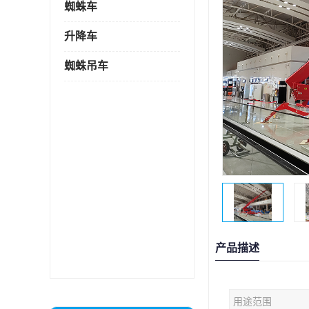
蜘蛛车
升降车
蜘蛛吊车
产品描述
用途范围