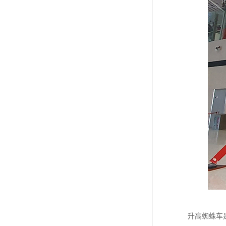
升高蜘蛛车