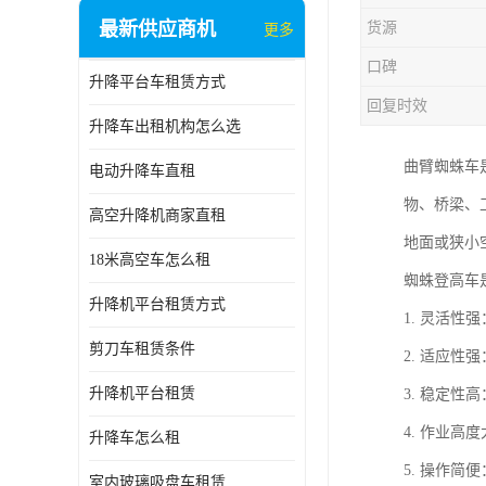
最新供应商机
货源
更多
口碑
升降平台车租赁方式
回复时效
升降车出租机构怎么选
曲臂蜘蛛车
电动升降车直租
物、桥梁、
高空升降机商家直租
地面或狭小
18米高空车怎么租
蜘蛛登高车
升降机平台租赁方式
1. 灵活
剪刀车租赁条件
2. 适应
升降机平台租赁
3. 稳定
4. 作业
升降车怎么租
5. 操作
室内玻璃吸盘车租赁