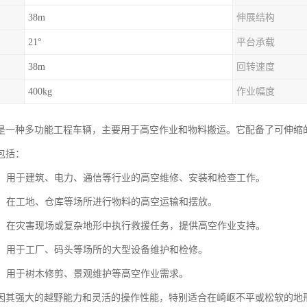
38m
伸展结构
21°
平台承载
38m
回转速度
400kg
作业幅度
是一种多功能工程车辆，主要用于高空作业和物料搬运。它配备了可伸缩
包括：
作业：用于建筑、电力、通信等行业的高空维修、安装和检查工作。
搬运：在工地、仓库等场所进行物料的高空运输和摆放。
救援：在灾害现场或复杂地形中执行救援任务，提供高空作业支持。
维护：用于工厂、码头等场所的大型设备维护和检修。
绿化：用于树木修剪、景观维护等高空作业需求。
因其强大的越野能力和灵活的操作性能，特别适合在崎岖不平或松软的地