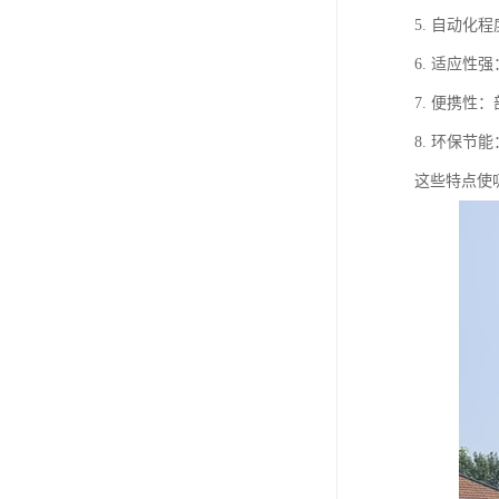
5. 自动
6. 适应
7. 便携
8. 环保
这些特点使