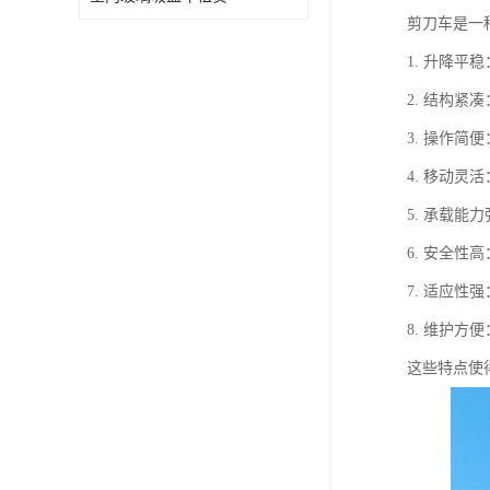
剪刀车是一
1. 升降
2. 结构
3. 操作
4. 移动
5. 承载
6. 安全
7. 适应
8. 维护
这些特点使