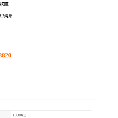
城阳区
租赁电话
8820
15000kg