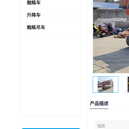
蜘蛛车
升降车
蜘蛛吊车
产品描述
轴距