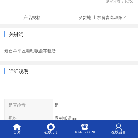
浏览次数：
167
次
产品规格：
发货地:
山东省青岛城阳区
关键词
烟台牟平区电动吸盘车租赁
详细说明
是否静音
是
规格
卷材搬运mm
起升高度
50-165cm
首页
在线QQ
18661608820
在线留言