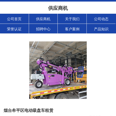
供应商机
公司首页
供应商机
关于我们
公司动态
荣誉认证
招聘中心
客户案例
产品知识
烟台牟平区电动吸盘车租赁