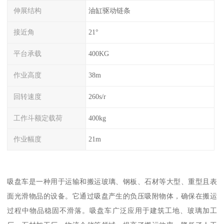
伸展结构
油缸驱动链条
接近角
21°
平台承载
400KG
作业高度
38m
回转速度
260s/r
工作斗额定载荷
400kg
作业幅度
21m
吸盘车是一种用于运输和搬运玻璃、钢板、石材等大型、重型且表
面光滑物品的设备。它通过吸盘产生的负压吸附物体，确保在搬运
过程中物品稳固不滑落。吸盘车广泛应用于建筑工地、玻璃加工