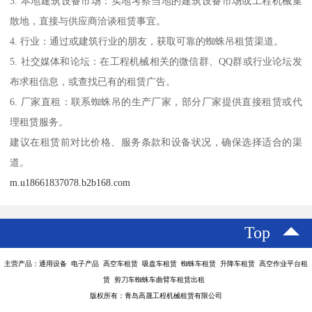
3. 本地建筑设备市场：实地考察当地的建筑设备市场或工程机械集
散地，直接与供应商洽谈租赁事宜。
4. 行业：通过或建筑行业的朋友，获取可靠的蜘蛛吊租赁渠道。
5. 社交媒体和论坛：在工程机械相关的微信群、QQ群或行业论坛发
布求租信息，或查找已有的租赁广告。
6. 厂家直租：联系蜘蛛吊的生产厂家，部分厂家提供直接租赁或代
理租赁服务。
建议在租赁前对比价格、服务条款和设备状况，确保选择适合的渠
道。
m.u18661837078.b2b168.com
Top
主营产品：通用设备 电子产品 高空车租赁 吸盘车租赁 蜘蛛车租赁 升降车租赁 高空作业平台租
赁 剪刀车蜘蛛车曲臂车租赁出租
版权所有：青岛高晟工程机械租赁有限公司