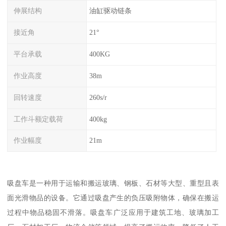
伸展结构
油缸驱动链条
接近角
21°
平台承载
400KG
作业高度
38m
回转速度
260s/r
工作斗额定载荷
400kg
作业幅度
21m
吸盘车是一种用于运输和搬运玻璃、钢板、石材等大型、重型且表
面光滑物品的设备。它通过吸盘产生的负压吸附物体，确保在搬运
过程中物品稳固不滑落。吸盘车广泛应用于建筑工地、玻璃加工